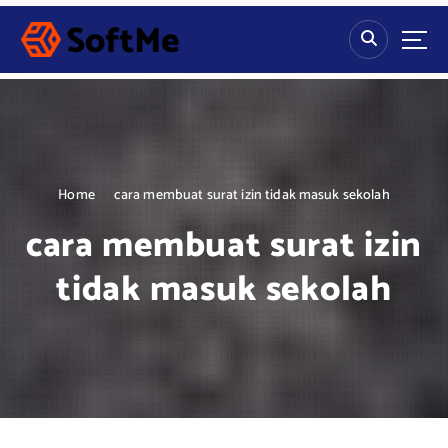
S
k
i
p
t
o
c
o
n
Home
cara membuat surat izin tidak masuk sekolah
t
cara membuat surat izin
e
n
tidak masuk sekolah
t