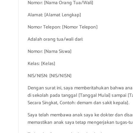
Nomor: [Nama Orang Tua/Wali]
Alamat: [Alamat Lengkap]
Nomor Telepon: [Nomor Telepon]
Adalah orang tua/wali dari:
Nomor: [Nama Siswa]
Kelas: [Kelas]
NIS/NISN: [NIS/NISN]
Dengan surat ini, saya memberitahukan bahwa anak
di sekolah pada tanggal [Tanggal Mulai] sampai [Ta
Secara Singkat, Contoh: demam dan sakit kepala].
Saya telah membawa anak saya ke dokter dan disar
memastikan anak saya tetap mengerjakan tugas-tu