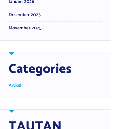
Januari 2026
Desember 2025
November 2025
Categories
Artikel
TAUTAN