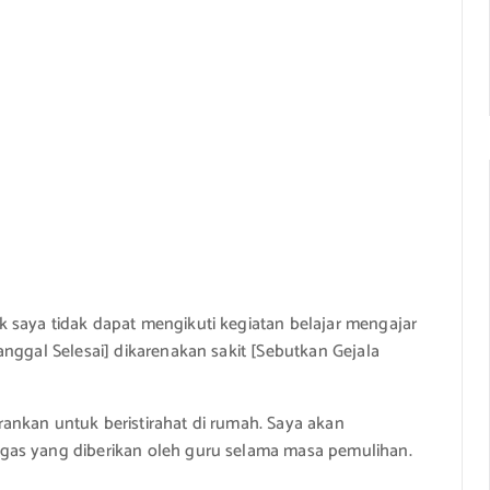
 saya tidak dapat mengikuti kegiatan belajar mengajar
nggal Selesai] dikarenakan sakit [Sebutkan Gejala
ankan untuk beristirahat di rumah. Saya akan
gas yang diberikan oleh guru selama masa pemulihan.