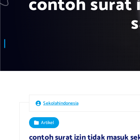
contoh surat 
s
Sekolahindonesia
Artikel
contoh surat izin tidak masuk se