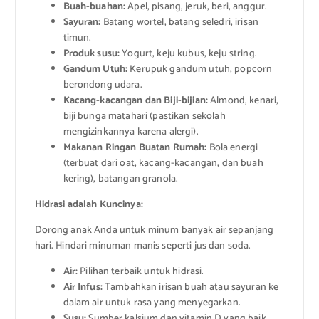
Buah-buahan:
Apel, pisang, jeruk, beri, anggur.
Sayuran:
Batang wortel, batang seledri, irisan
timun.
Produk susu:
Yogurt, keju kubus, keju string.
Gandum Utuh:
Kerupuk gandum utuh, popcorn
berondong udara.
Kacang-kacangan dan Biji-bijian:
Almond, kenari,
biji bunga matahari (pastikan sekolah
mengizinkannya karena alergi).
Makanan Ringan Buatan Rumah:
Bola energi
(terbuat dari oat, kacang-kacangan, dan buah
kering), batangan granola.
Hidrasi adalah Kuncinya:
Dorong anak Anda untuk minum banyak air sepanjang
hari. Hindari minuman manis seperti jus dan soda.
Air:
Pilihan terbaik untuk hidrasi.
Air Infus:
Tambahkan irisan buah atau sayuran ke
dalam air untuk rasa yang menyegarkan.
Susu:
Sumber kalsium dan vitamin D yang baik.