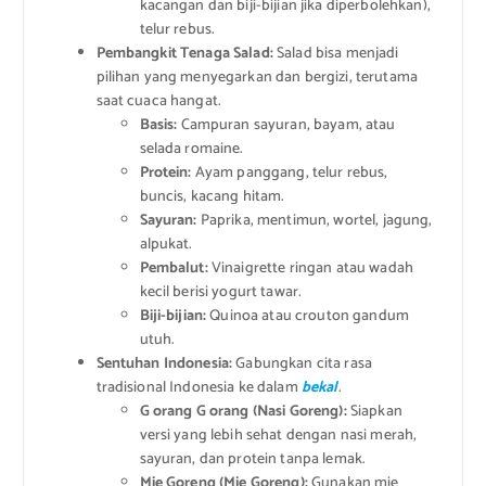
kacangan dan biji-bijian jika diperbolehkan),
telur rebus.
Pembangkit Tenaga Salad:
Salad bisa menjadi
pilihan yang menyegarkan dan bergizi, terutama
saat cuaca hangat.
Basis:
Campuran sayuran, bayam, atau
selada romaine.
Protein:
Ayam panggang, telur rebus,
buncis, kacang hitam.
Sayuran:
Paprika, mentimun, wortel, jagung,
alpukat.
Pembalut:
Vinaigrette ringan atau wadah
kecil berisi yogurt tawar.
Biji-bijian:
Quinoa atau crouton gandum
utuh.
Sentuhan Indonesia:
Gabungkan cita rasa
tradisional Indonesia ke dalam
bekal
.
G orang G orang (Nasi Goreng):
Siapkan
versi yang lebih sehat dengan nasi merah,
sayuran, dan protein tanpa lemak.
Mie Goreng (Mie Goreng):
Gunakan mie