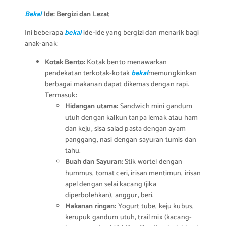
Bekal
Ide: Bergizi dan Lezat
Ini beberapa
bekal
ide-ide yang bergizi dan menarik bagi
anak-anak:
Kotak Bento:
Kotak bento menawarkan
pendekatan terkotak-kotak
bekal
memungkinkan
berbagai makanan dapat dikemas dengan rapi.
Termasuk:
Hidangan utama:
Sandwich mini gandum
utuh dengan kalkun tanpa lemak atau ham
dan keju, sisa salad pasta dengan ayam
panggang, nasi dengan sayuran tumis dan
tahu.
Buah dan Sayuran:
Stik wortel dengan
hummus, tomat ceri, irisan mentimun, irisan
apel dengan selai kacang (jika
diperbolehkan), anggur, beri.
Makanan ringan:
Yogurt tube, keju kubus,
kerupuk gandum utuh, trail mix (kacang-