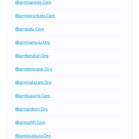
Bkpmmanado.com
Bkpmgorontalo.com
Bkpmpalu.com
Bkpmmamuju.org
Bkpmkendari.org
Bkpmdenpasar.org
Bkpmmataram.org
Bkpmkupang.com
Bkpmambon.org
Bkpmsofifi.com
Bkpmjayapura.org