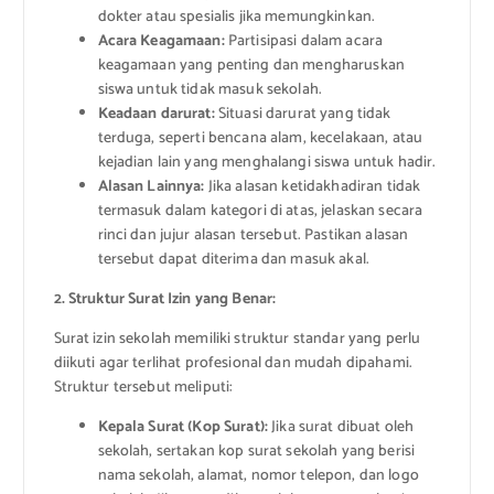
dokter atau spesialis jika memungkinkan.
Acara Keagamaan:
Partisipasi dalam acara
keagamaan yang penting dan mengharuskan
siswa untuk tidak masuk sekolah.
Keadaan darurat:
Situasi darurat yang tidak
terduga, seperti bencana alam, kecelakaan, atau
kejadian lain yang menghalangi siswa untuk hadir.
Alasan Lainnya:
Jika alasan ketidakhadiran tidak
termasuk dalam kategori di atas, jelaskan secara
rinci dan jujur alasan tersebut. Pastikan alasan
tersebut dapat diterima dan masuk akal.
2. Struktur Surat Izin yang Benar:
Surat izin sekolah memiliki struktur standar yang perlu
diikuti agar terlihat profesional dan mudah dipahami.
Struktur tersebut meliputi:
Kepala Surat (Kop Surat):
Jika surat dibuat oleh
sekolah, sertakan kop surat sekolah yang berisi
nama sekolah, alamat, nomor telepon, dan logo