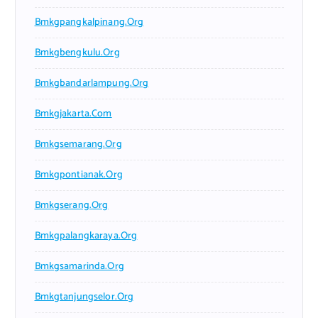
Bmkgpangkalpinang.org
Bmkgbengkulu.org
Bmkgbandarlampung.org
Bmkgjakarta.com
Bmkgsemarang.org
Bmkgpontianak.org
Bmkgserang.org
Bmkgpalangkaraya.org
Bmkgsamarinda.org
Bmkgtanjungselor.org