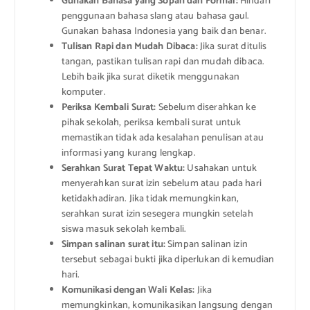
Gunakan Bahasa yang Sopan dan Formal:
Hindari
penggunaan bahasa slang atau bahasa gaul.
Gunakan bahasa Indonesia yang baik dan benar.
Tulisan Rapi dan Mudah Dibaca:
Jika surat ditulis
tangan, pastikan tulisan rapi dan mudah dibaca.
Lebih baik jika surat diketik menggunakan
komputer.
Periksa Kembali Surat:
Sebelum diserahkan ke
pihak sekolah, periksa kembali surat untuk
memastikan tidak ada kesalahan penulisan atau
informasi yang kurang lengkap.
Serahkan Surat Tepat Waktu:
Usahakan untuk
menyerahkan surat izin sebelum atau pada hari
ketidakhadiran. Jika tidak memungkinkan,
serahkan surat izin sesegera mungkin setelah
siswa masuk sekolah kembali.
Simpan salinan surat itu:
Simpan salinan izin
tersebut sebagai bukti jika diperlukan di kemudian
hari.
Komunikasi dengan Wali Kelas:
Jika
memungkinkan, komunikasikan langsung dengan