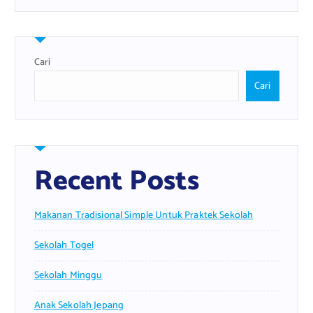
Cari
Cari
Recent Posts
Makanan Tradisional Simple Untuk Praktek Sekolah
Sekolah Togel
Sekolah Minggu
Anak Sekolah Jepang