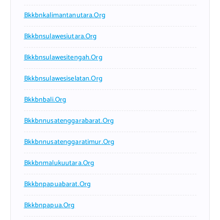
Bkkbnkalimantanutara.org
Bkkbnsulawesiutara.org
Bkkbnsulawesitengah.org
Bkkbnsulawesiselatan.org
Bkkbnbali.org
Bkkbnnusatenggarabarat.org
Bkkbnnusatenggaratimur.org
Bkkbnmalukuutara.org
Bkkbnpapuabarat.org
Bkkbnpapua.org