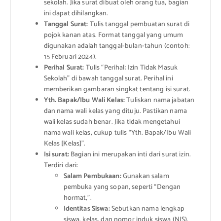
sekolah. Jika surat dibuat oleh orang tua, bagian
ini dapat dihilangkan.
Tanggal Surat:
Tulis tanggal pembuatan surat di
pojok kanan atas. Format tanggal yang umum
digunakan adalah tanggal-bulan-tahun (contoh:
15 Februari 2024).
Perihal Surat:
Tulis “Perihal: Izin Tidak Masuk
Sekolah” di bawah tanggal surat. Perihal ini
memberikan gambaran singkat tentang isi surat.
Yth. Bapak/Ibu Wali Kelas:
Tuliskan nama jabatan
dan nama wali kelas yang dituju. Pastikan nama
wali kelas sudah benar. Jika tidak mengetahui
nama wali kelas, cukup tulis “Yth. Bapak/Ibu Wali
Kelas [Kelas]”.
Isi surat:
Bagian ini merupakan inti dari surat izin.
Terdiri dari:
Salam Pembukaan:
Gunakan salam
pembuka yang sopan, seperti “Dengan
hormat,”.
Identitas Siswa:
Sebutkan nama lengkap
siswa, kelas, dan nomor induk siswa (NIS).