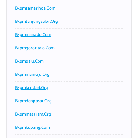
Bkpmsamarinda.com
Bkpmtanjungselor.org
Bkpmmanado.com
Bkpmgorontalo.com
Bkpmpalu.com
Bkpmmamuju.org
Bkpmkendari.org
Bkpmdenpasar.org
Bkpmmataram.org
Bkpmkupang.com