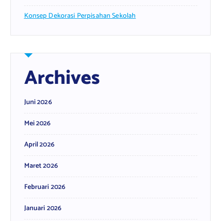
Konsep Dekorasi Perpisahan Sekolah
Archives
Juni 2026
Mei 2026
April 2026
Maret 2026
Februari 2026
Januari 2026