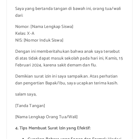
Saya yang bertanda tangan di bawah ini, orang tua/wali
dari:
Nomor: [Nama Lengkap Siswa]
Kelas: X-A
NIS: [Nomor Induk Siswa]
Dengan ini memberitahukan bahwa anak saya tersebut
di atas tidak dapat masuk sekolah pada hari ini, Kamis, 15
Februari 2024, karena sakit demam dan flu.
Demikian surat izin ini saya sampaikan. Atas perhatian
dan pengertian Bapak/Ibu, saya ucapkan terima kasih.
salam saya,
[Tanda Tangan]
[Nama Lengkap Orang Tua/Wali]
4. Tips Membuat Surat Izin yang Efektif: