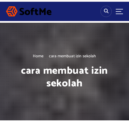
S
k
i
p
t
o
c
o
n
Home
cara membuat izin sekolah
t
cara membuat izin
e
n
sekolah
t