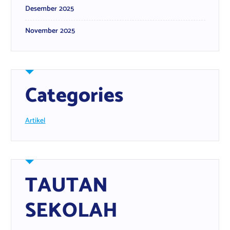
Desember 2025
November 2025
Categories
Artikel
TAUTAN
SEKOLAH