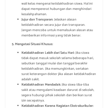
wali kelas mengenai ketidakhadiran siswa. Hal ini
dapat mempererat hubungan dan menghindari
kesalahpahaman.
Jujur dan Transparan:
Jelaskan alasan
ketidakhadiran secara jujur dan transparan.
Jangan mencoba untuk memalsukan alasan atau
memberikan informasi yang tidak benar.
5. Mengatasi Situasi Khusus:
Ketidakhadiran Lebih dari Satu Hari:
Jika siswa
tidak dapat masuk sekolah selama beberapa hari,
sebutkan tanggal mulai dan tanggal berakhir
ketidakhadiran. Jika memungkinkan, sertakan
surat keterangan dokter jika alasan ketidakhadiran
adalah sakit.
Ketidakhadiran Mendadak:
Jika siswa tiba-tiba
sakit atau mengalami keadaan darurat di sekolah,
segera hubungi pihak sekolah dan berikan surat
izin secepatnya.
Ketidakhadiran Karena Kegiatan Ekstrakurikuler: