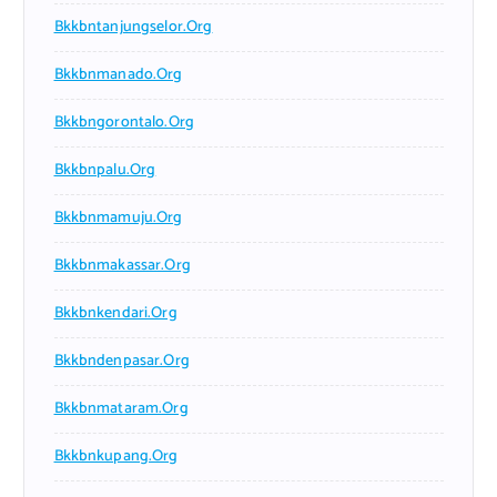
Bkkbntanjungselor.org
Bkkbnmanado.org
Bkkbngorontalo.org
Bkkbnpalu.org
Bkkbnmamuju.org
Bkkbnmakassar.org
Bkkbnkendari.org
Bkkbndenpasar.org
Bkkbnmataram.org
Bkkbnkupang.org