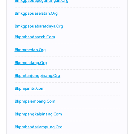
Bmkgpapuapegunungan.org
Bmkgpapuaselatan.org
Bmkgpapuabaratdaya.org
Bkpmbandaaceh.com
Bkpmmedan.org
Bkpmpadang.org
Bkpmtanjungpinang.org
Bkpmjambi.com
Bkpmpalembang.com
Bkpmpangkalpinang.com
Bkpmbandarlampung.org