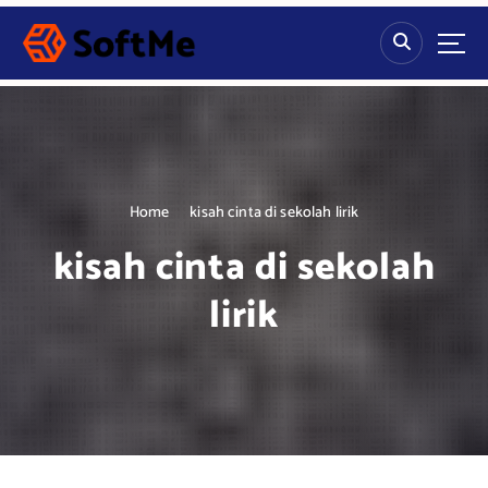
S
k
i
p
t
o
c
o
n
Home
kisah cinta di sekolah lirik
t
kisah cinta di sekolah
e
n
lirik
t