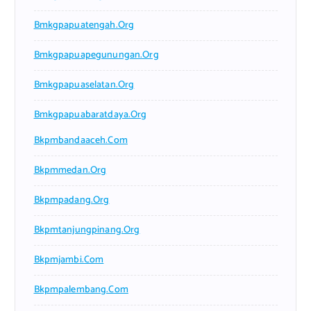
Bmkgpapuatengah.org
Bmkgpapuapegunungan.org
Bmkgpapuaselatan.org
Bmkgpapuabaratdaya.org
Bkpmbandaaceh.com
Bkpmmedan.org
Bkpmpadang.org
Bkpmtanjungpinang.org
Bkpmjambi.com
Bkpmpalembang.com