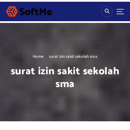
S
k
i
p
t
o
c
o
n
Home
surat izin sakit sekolah sma
t
surat izin sakit sekolah
e
n
sma
t