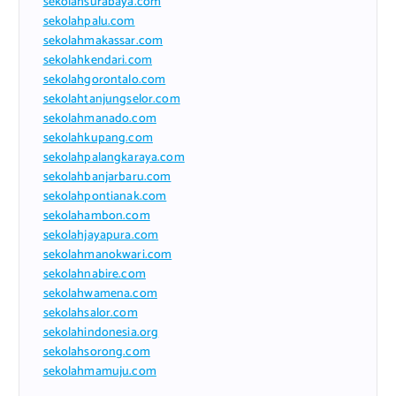
sekolahsurabaya.com
sekolahpalu.com
sekolahmakassar.com
sekolahkendari.com
sekolahgorontalo.com
sekolahtanjungselor.com
sekolahmanado.com
sekolahkupang.com
sekolahpalangkaraya.com
sekolahbanjarbaru.com
sekolahpontianak.com
sekolahambon.com
sekolahjayapura.com
sekolahmanokwari.com
sekolahnabire.com
sekolahwamena.com
sekolahsalor.com
sekolahindonesia.org
sekolahsorong.com
sekolahmamuju.com