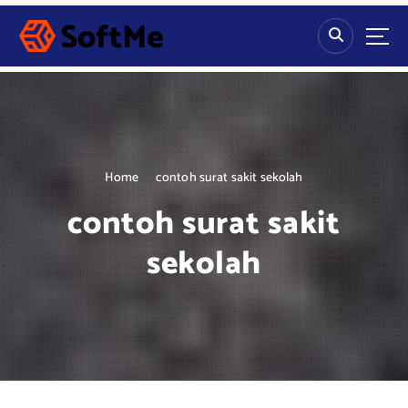
S
k
i
p
t
o
c
o
n
Home
contoh surat sakit sekolah
t
contoh surat sakit
e
n
sekolah
t