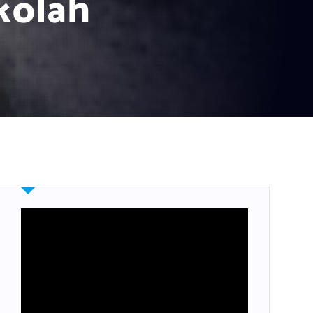
ekolah