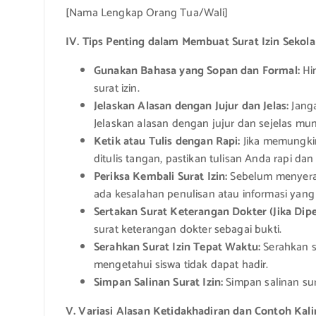
[Nama Lengkap Orang Tua/Wali]
IV. Tips Penting dalam Membuat Surat Izin Sekol
Gunakan Bahasa yang Sopan dan Formal:
Hin
surat izin.
Jelaskan Alasan dengan Jujur dan Jelas:
Janga
Jelaskan alasan dengan jujur dan sejelas mun
Ketik atau Tulis dengan Rapi:
Jika memungkin
ditulis tangan, pastikan tulisan Anda rapi da
Periksa Kembali Surat Izin:
Sebelum menyerahk
ada kesalahan penulisan atau informasi yang
Sertakan Surat Keterangan Dokter (Jika Dipe
surat keterangan dokter sebagai bukti.
Serahkan Surat Izin Tepat Waktu:
Serahkan s
mengetahui siswa tidak dapat hadir.
Simpan Salinan Surat Izin:
Simpan salinan sura
V. Variasi Alasan Ketidakhadiran dan Contoh Kal