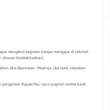
pat mengikuti kegiatan belajar mengajar di sekolah
 [Alasan Ketidakhadiran].
ran, jika diperlukan. Misalnya, jika sakit, sebutkan
an pengertian Bapak/Ibu, saya ucapkan terima kasih.