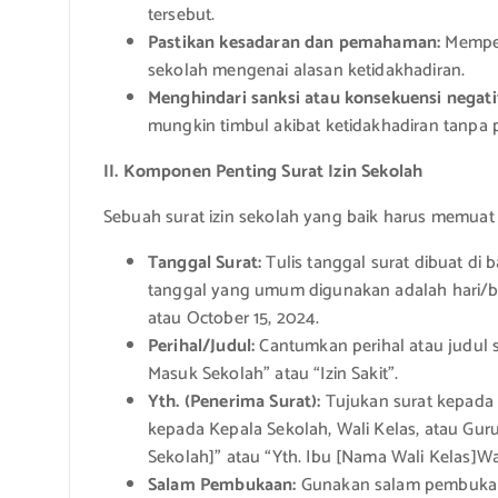
tersebut.
Pastikan kesadaran dan pemahaman:
Memper
sekolah mengenai alasan ketidakhadiran.
Menghindari sanksi atau konsekuensi negati
mungkin timbul akibat ketidakhadiran tanpa
II. Komponen Penting Surat Izin Sekolah
Sebuah surat izin sekolah yang baik harus memu
Tanggal Surat:
Tulis tanggal surat dibuat di 
tanggal yang umum digunakan adalah hari/bu
atau October 15, 2024.
Perihal/Judul:
Cantumkan perihal atau judul su
Masuk Sekolah” atau “Izin Sakit”.
Yth. (Penerima Surat):
Tujukan surat kepada 
kepada Kepala Sekolah, Wali Kelas, atau Gur
Sekolah]” atau “Yth. Ibu [Nama Wali Kelas]Wal
Salam Pembukaan:
Gunakan salam pembuka y