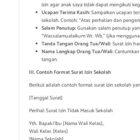
izin agar anak saya tidak dapat mengikuti keg
Ucapan Terima Kasih:
Sampaikan ucapan terim
sekolah. Contoh: “Atas perhatian dan pengert
Salam Penutup:
Gunakan salam penutup yang 
“Wassalamualaikum Wr. Wb.” (jika menggun
Tanda Tangan Orang Tua/Wali:
Surat izin ha
Nama Lengkap Orang Tua/Wali:
Cantumkan n
tangan.
III. Contoh Format Surat Izin Sekolah
Berikut adalah contoh format surat izin sekolah y
[Tanggal Surat]
Perihal: Surat Izin Tidak Masuk Sekolah
Yth. Bapak/Ibu [Nama Wali Kelas],
Wali Kelas [Kelas]
[Nama Sekolah]