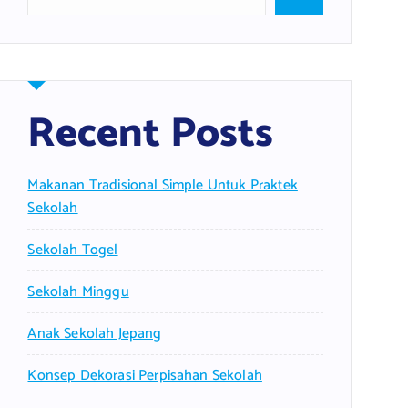
Recent Posts
Makanan Tradisional Simple Untuk Praktek
Sekolah
Sekolah Togel
Sekolah Minggu
Anak Sekolah Jepang
Konsep Dekorasi Perpisahan Sekolah