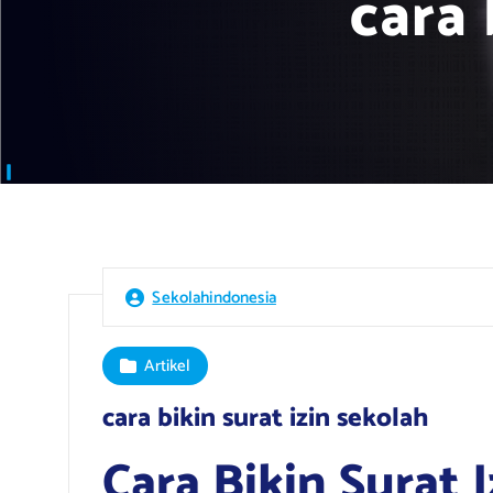
cara 
Sekolahindonesia
Artikel
cara bikin surat izin sekolah
Cara Bikin Surat 