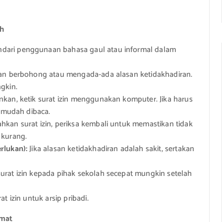
ah
dari penggunaan bahasa gaul atau informal dalam
n berbohong atau mengada-ada alasan ketidakhadiran.
gkin.
kan, ketik surat izin menggunakan komputer. Jika harus
n mudah dibaca.
an surat izin, periksa kembali untuk memastikan tidak
 kurang.
rlukan):
Jika alasan ketidakhadiran adalah sakit, sertakan
urat izin kepada pihak sekolah secepat mungkin setelah
t izin untuk arsip pribadi.
imat