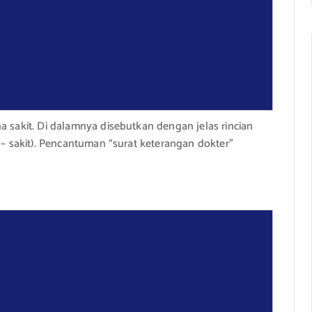
a sakit. Di dalamnya disebutkan dengan jelas rincian
t – sakit). Pencantuman “surat keterangan dokter”