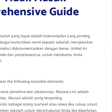
rehensive Guide
kolah yang tepat adalah keterampilan yang penting
sebagai komunikasi resmi kepada sekolah, menjelaskan
rsebut didokumentasikan dengan benar. Artikel ini
late dan penjelasannya, untuk membantu Anda
l.
udes the following essential elements:
ama penerima dan jabatannya. Biasanya ini adalah
las. Akurasi adalah yang terpenting.
da (sebagai orang tua/wali atau siswa jika cukup umur),
inkan sekolah untuk menghubungi Anda jika diperlukan