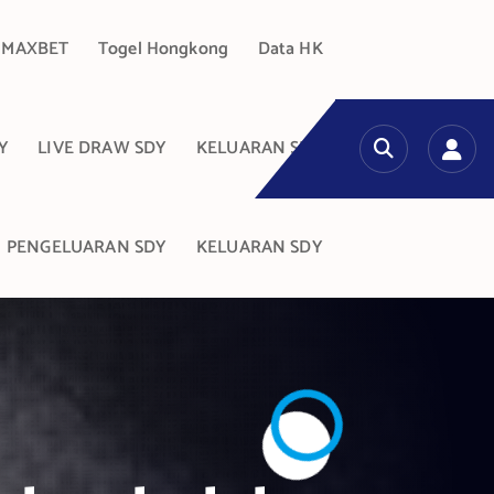
MAXBET
Togel Hongkong
Data HK
Y
LIVE DRAW SDY
KELUARAN SDY
PENGELUARAN SDY
KELUARAN SDY