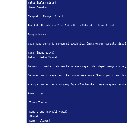
Kelas [Kelas Siswa]

[Nama Sekolah]

Tanggal: [Tanggal Surat]

Perihal: Permohonan Izin Tidak Masuk Sekolah - [Nama Siswa]

Dengan hormat,

Saya yang bertanda tangan di bawah ini, [Nama Orang Tua/Wali Siswa],
Nama: [Nama Siswa]

Kelas: [Kelas Siswa]

Dengan ini memberitahukan bahwa anak saya tidak dapat mengikuti keg
Sebagai bukti, saya lampirkan surat keterangan/kartu janji temu dari
Atas perhatian dan izin yang Bapak/Ibu berikan, saya ucapkan terima 
Hormat saya,

[Tanda Tangan]

[Nama Orang Tua/Wali Murid]

[Alamat]

[Nomor Telepon]