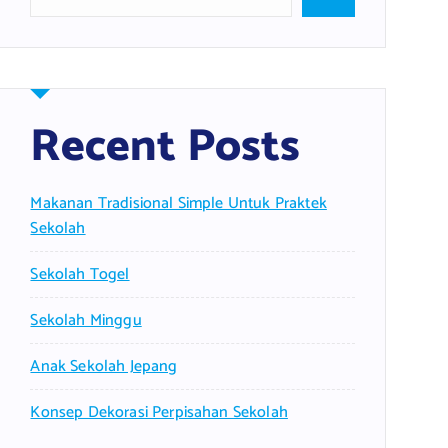
Recent Posts
Makanan Tradisional Simple Untuk Praktek
Sekolah
Sekolah Togel
Sekolah Minggu
Anak Sekolah Jepang
Konsep Dekorasi Perpisahan Sekolah
a sedang beristirahat di rumah.
