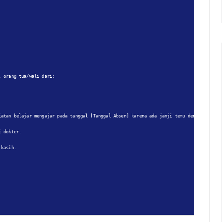
 orang tua/wali dari:

iatan belajar mengajar pada tanggal [Tanggal Absen] karena ada janji temu dengan dokter/
 dokter.

kasih.
