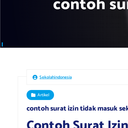
contoh su
Sekolahindonesia
Artikel
contoh surat izin tidak masuk se
Contoh Surat Izi