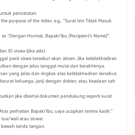
g untuk pencatatan.
 the purpose of the letter, e.g., “Surat Izin Tidak Masuk
ch as “Dengan Hormat, Bapak/Ibu [Recipient’s Name]”.
n ID siswa (jika ada).
al pasti siswa tersebut akan absen. Jika ketidakhadiran
utkan dengan jelas tanggal mulai dan berakhirnya.
san yang jelas dan ringkas atas ketidakhadiran tersebut.
rurat keluarga, janji dengan dokter, atau keadaan sah
utkan jika disertai dokumen pendukung seperti surat
“Atas perhatian Bapak/Ibu, saya ucapkan terima kasih.”
tua/wali atau siswa).
 bawah tanda tangan.