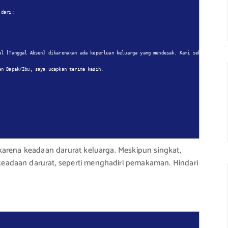
dari:

al [Tanggal Absen] dikarenakan ada keperluan keluarga yang mendesak. Kami sekeluarga har
n Bapak/Ibu, saya ucapkan terima kasih.

arena keadaan darurat keluarga. Meskipun singkat,
adaan darurat, seperti menghadiri pemakaman. Hindari