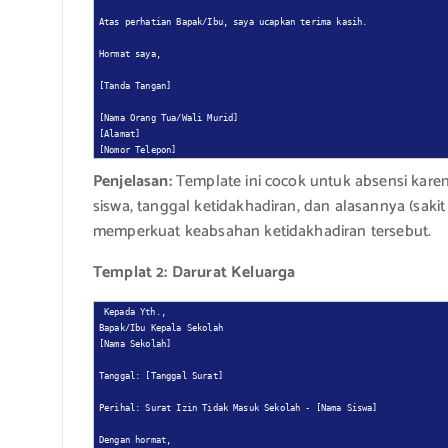
Atas perhatian Bapak/Ibu, saya ucapkan terima kasih.

Hormat saya,

[Tanda Tangan]

[Nama Orang Tua/Wali Murid]

[Alamat]

[Nomor Telepon]
Penjelasan:
Template ini cocok untuk absensi karen
siswa, tanggal ketidakhadiran, dan alasannya (saki
memperkuat keabsahan ketidakhadiran tersebut.
Templat 2: Darurat Keluarga
Kepada Yth.,

Bapak/Ibu Kepala Sekolah

[Nama Sekolah]

Tanggal: [Tanggal Surat]

Perihal: Surat Izin Tidak Masuk Sekolah - [Nama Siswa]

Dengan hormat,
