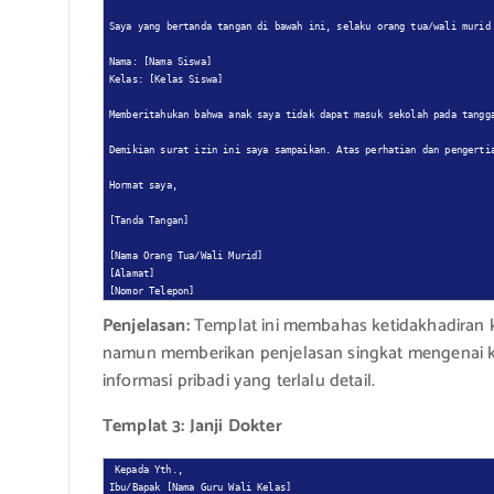
Saya yang bertanda tangan di bawah ini, selaku orang tua/wali murid 
Nama: [Nama Siswa]

Kelas: [Kelas Siswa]

Memberitahukan bahwa anak saya tidak dapat masuk sekolah pada tangg
Demikian surat izin ini saya sampaikan. Atas perhatian dan pengertia
Hormat saya,

[Tanda Tangan]

[Nama Orang Tua/Wali Murid]

[Alamat]

[Nomor Telepon]
Penjelasan:
Templat ini membahas ketidakhadiran k
namun memberikan penjelasan singkat mengenai ke
informasi pribadi yang terlalu detail.
Templat 3: Janji Dokter
Kepada Yth.,

Ibu/Bapak [Nama Guru Wali Kelas]
