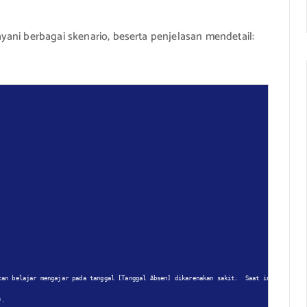
ani berbagai skenario, beserta penjelasan mendetail:
tan belajar mengajar pada tanggal [Tanggal Absen] dikarenakan sakit.  Saat ini, anak say
.
