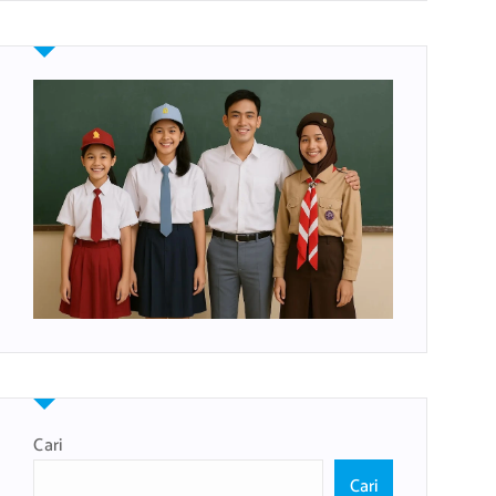
Cari
Cari