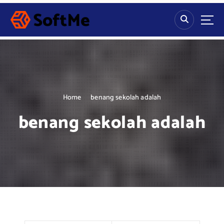
S
k
i
p
t
o
c
o
n
Home
benang sekolah adalah
t
benang sekolah adalah
e
n
t