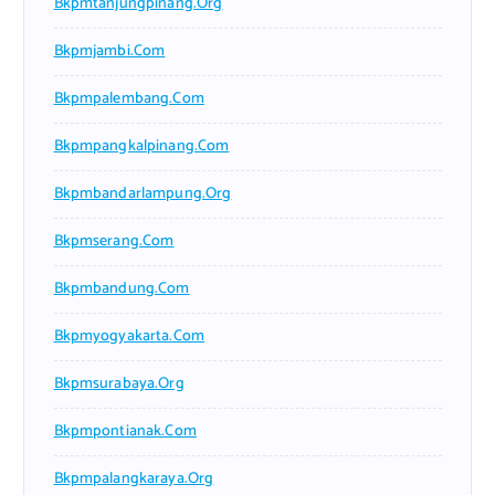
Bkpmtanjungpinang.org
Bkpmjambi.com
Bkpmpalembang.com
Bkpmpangkalpinang.com
Bkpmbandarlampung.org
Bkpmserang.com
Bkpmbandung.com
Bkpmyogyakarta.com
Bkpmsurabaya.org
Bkpmpontianak.com
Bkpmpalangkaraya.org