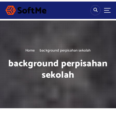
S
k
i
p
t
o
c
o
n
Home
background perpisahan sekolah
t
background perpisahan
e
n
sekolah
t