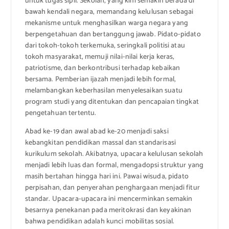
untuk tugas sipil. Sekolah, yang kini semakin berada di
bawah kendali negara, memandang kelulusan sebagai
mekanisme untuk menghasilkan warga negara yang
berpengetahuan dan bertanggung jawab. Pidato-pidato
dari tokoh-tokoh terkemuka, seringkali politisi atau
tokoh masyarakat, memuji nilai-nilai kerja keras,
patriotisme, dan berkontribusi terhadap kebaikan
bersama. Pemberian ijazah menjadi lebih formal,
melambangkan keberhasilan menyelesaikan suatu
program studi yang ditentukan dan pencapaian tingkat
pengetahuan tertentu.
Abad ke-19 dan awal abad ke-20 menjadi saksi
kebangkitan pendidikan massal dan standarisasi
kurikulum sekolah. Akibatnya, upacara kelulusan sekolah
menjadi lebih luas dan formal, mengadopsi struktur yang
masih bertahan hingga hari ini. Pawai wisuda, pidato
perpisahan, dan penyerahan penghargaan menjadi fitur
standar. Upacara-upacara ini mencerminkan semakin
besarnya penekanan pada meritokrasi dan keyakinan
bahwa pendidikan adalah kunci mobilitas sosial.