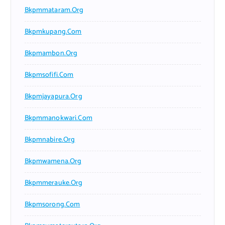
Bkpmmataram.org
Bkpmkupang.com
Bkpmambon.org
Bkpmsofifi.com
Bkpmjayapura.org
Bkpmmanokwari.com
Bkpmnabire.org
Bkpmwamena.org
Bkpmmerauke.org
Bkpmsorong.com