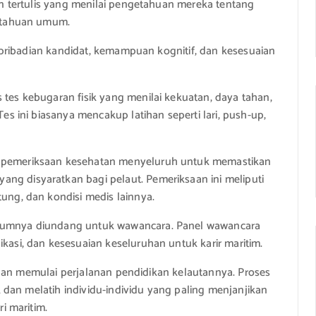
n tertulis yang menilai pengetahuan mereka tentang
getahuan umum.
kepribadian kandidat, kemampuan kognitif, dan kesesuaian
 tes kebugaran fisik yang menilai kekuatan, daya tahan,
Tes ini biasanya mencakup latihan seperti lari, push-up,
 pemeriksaan kesehatan menyeluruh untuk memastikan
ng disyaratkan bagi pelaut. Pemeriksaan ini meliputi
ung, dan kondisi medis lainnya.
elumnya diundang untuk wawancara. Panel wawancara
kasi, dan kesesuaian keseluruhan untuk karir maritim.
dan memulai perjalanan pendidikan kelautannya. Proses
dan melatih individu-individu yang paling menjanjikan
i maritim.