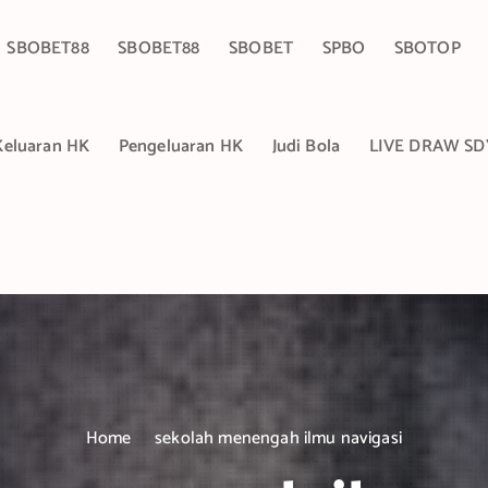
SBOBET88
SBOBET88
SBOBET
SPBO
SBOTOP
Keluaran HK
Pengeluaran HK
Judi Bola
LIVE DRAW SD
Home
sekolah menengah ilmu navigasi