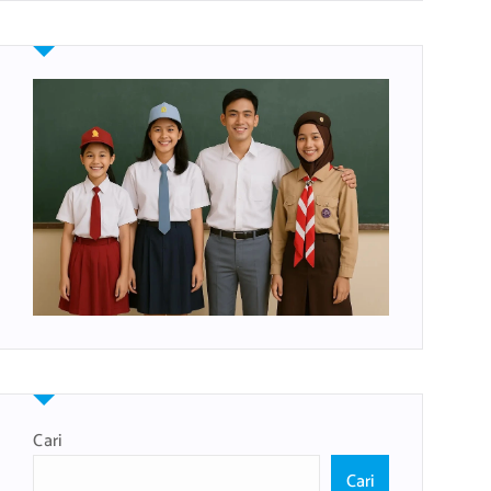
Cari
Cari