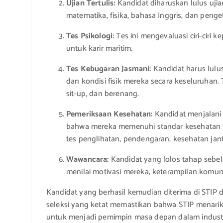
Ujian Tertulis:
Kandidat diharuskan lulus ujia
matematika, fisika, bahasa Inggris, dan pen
Tes Psikologi:
Tes ini mengevaluasi ciri-ciri 
untuk karir maritim.
Tes Kebugaran Jasmani:
Kandidat harus lulus
dan kondisi fisik mereka secara keseluruhan. 
sit-up, dan berenang.
Pemeriksaan Kesehatan:
Kandidat menjalani
bahwa mereka memenuhi standar kesehatan ya
tes penglihatan, pendengaran, kesehatan jant
Wawancara:
Kandidat yang lolos tahap seb
menilai motivasi mereka, keterampilan komuni
Kandidat yang berhasil kemudian diterima di STIP 
seleksi yang ketat memastikan bahwa STIP menarik 
untuk menjadi pemimpin masa depan dalam industr