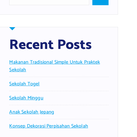
Recent Posts
Makanan Tradisional Simple Untuk Praktek
Sekolah
Sekolah Togel
Sekolah Minggu
Anak Sekolah Jepang
Konsep Dekorasi Perpisahan Sekolah