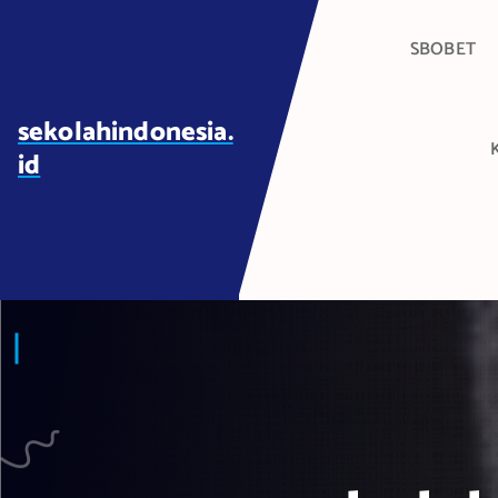
S
k
SBOBET
i
p
t
sekolahindonesia.
o
id
c
o
n
t
e
n
t