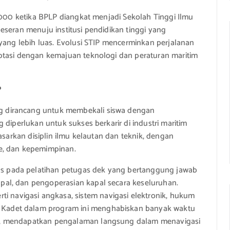
 2000 ketika BPLP diangkat menjadi Sekolah Tinggi Ilmu
eseran menuju institusi pendidikan tinggi yang
 yang lebih luas. Evolusi STIP mencerminkan perjalanan
ptasi dengan kemajuan teknologi dan peraturan maritim
P
 dirancang untuk membekali siswa dengan
 diperlukan untuk sukses berkarir di industri maritim
asarkan disiplin ilmu kelautan dan teknik, dengan
e, dan kepemimpinan.
us pada pelatihan petugas dek yang bertanggung jawab
kapal, dan pengoperasian kapal secara keseluruhan.
i navigasi angkasa, sistem navigasi elektronik, hukum
. Kadet dalam program ini menghabiskan banyak waktu
apal, mendapatkan pengalaman langsung dalam menavigasi