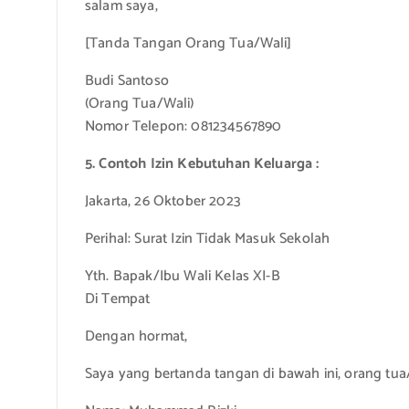
salam saya,
[Tanda Tangan Orang Tua/Wali]
Budi Santoso
(Orang Tua/Wali)
Nomor Telepon: 081234567890
5. Contoh Izin Kebutuhan Keluarga :
Jakarta, 26 Oktober 2023
Perihal: Surat Izin Tidak Masuk Sekolah
Yth. Bapak/Ibu Wali Kelas XI-B
Di Tempat
Dengan hormat,
Saya yang bertanda tangan di bawah ini, orang tua/