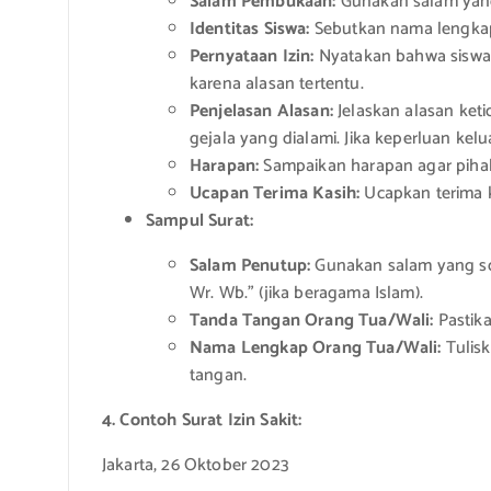
Salam Pembukaan:
Gunakan salam yang
Identitas Siswa:
Sebutkan nama lengkap,
Pernyataan Izin:
Nyatakan bahwa siswa t
karena alasan tertentu.
Penjelasan Alasan:
Jelaskan alasan ketid
gejala yang dialami. Jika keperluan kelu
Harapan:
Sampaikan harapan agar piha
Ucapan Terima Kasih:
Ucapkan terima k
Sampul Surat:
Salam Penutup:
Gunakan salam yang so
Wr. Wb.” (jika beragama Islam).
Tanda Tangan Orang Tua/Wali:
Pastika
Nama Lengkap Orang Tua/Wali:
Tulisk
tangan.
4. Contoh Surat Izin Sakit:
Jakarta, 26 Oktober 2023