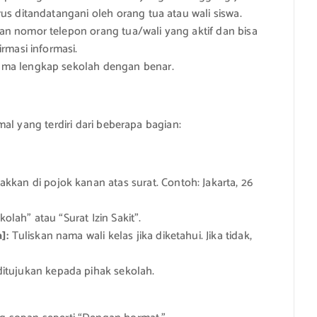
rus ditandatangani oleh orang tua atau wali siswa.
an nomor telepon orang tua/wali yang aktif dan bisa
rmasi informasi.
ma lengkap sekolah dengan benar.
al yang terdiri dari beberapa bagian:
akkan di pojok kanan atas surat. Contoh: Jakarta, 26
olah” atau “Surat Izin Sakit”.
]:
Tuliskan nama wali kelas jika diketahui. Jika tidak,
tujukan kepada pihak sekolah.