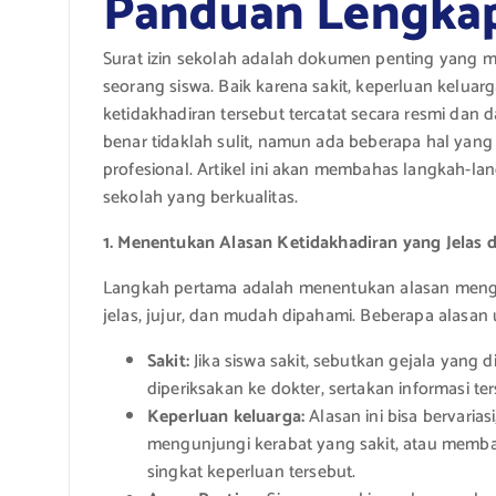
Panduan Lengkap
Surat izin sekolah adalah dokumen penting yang 
seorang siswa. Baik karena sakit, keperluan keluar
ketidakhadiran tersebut tercatat secara resmi dan 
benar tidaklah sulit, namun ada beberapa hal yang p
profesional. Artikel ini akan membahas langkah-lan
sekolah yang berkualitas.
1. Menentukan Alasan Ketidakhadiran yang Jelas d
Langkah pertama adalah menentukan alasan mengapa
jelas, jujur, dan mudah dipahami. Beberapa alasan
Sakit:
Jika siswa sakit, sebutkan gejala yang di
diperiksakan ke dokter, sertakan informasi ter
Keperluan keluarga:
Alasan ini bisa bervaria
mengunjungi kerabat yang sakit, atau memba
singkat keperluan tersebut.