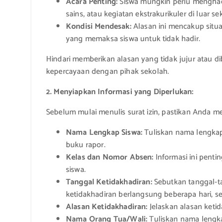
Acara Penting:
Siswa mungkin perlu menghadir
sains, atau kegiatan ekstrakurikuler di luar 
Kondisi Mendesak:
Alasan ini mencakup situa
yang memaksa siswa untuk tidak hadir.
Hindari memberikan alasan yang tidak jujur atau 
kepercayaan dengan pihak sekolah.
2. Menyiapkan Informasi yang Diperlukan:
Sebelum mulai menulis surat izin, pastikan Anda mem
Nama Lengkap Siswa:
Tuliskan nama lengkap 
buku rapor.
Kelas dan Nomor Absen:
Informasi ini pent
siswa.
Tanggal Ketidakhadiran:
Sebutkan tanggal-tan
ketidakhadiran berlangsung beberapa hari, s
Alasan Ketidakhadiran:
Jelaskan alasan ketid
Nama Orang Tua/Wali:
Tuliskan nama lengka