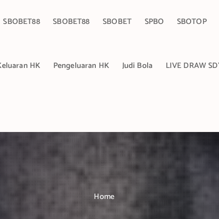
SBOBET88
SBOBET88
SBOBET
SPBO
SBOTOP
Keluaran HK
Pengeluaran HK
Judi Bola
LIVE DRAW SD
Home