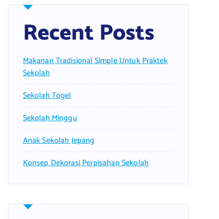
Recent Posts
Makanan Tradisional Simple Untuk Praktek
Sekolah
Sekolah Togel
Sekolah Minggu
Anak Sekolah Jepang
Konsep Dekorasi Perpisahan Sekolah