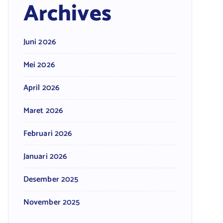
Archives
Juni 2026
Mei 2026
April 2026
Maret 2026
Februari 2026
Januari 2026
Desember 2025
November 2025