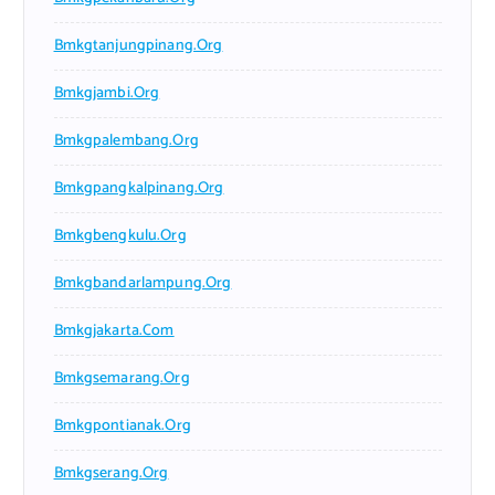
Bmkgtanjungpinang.org
Bmkgjambi.org
Bmkgpalembang.org
Bmkgpangkalpinang.org
Bmkgbengkulu.org
Bmkgbandarlampung.org
Bmkgjakarta.com
Bmkgsemarang.org
Bmkgpontianak.org
Bmkgserang.org