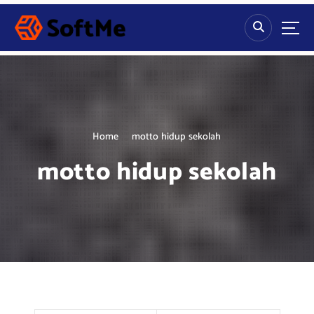
S
k
i
p
t
o
c
o
n
Home
motto hidup sekolah
t
motto hidup sekolah
e
n
t