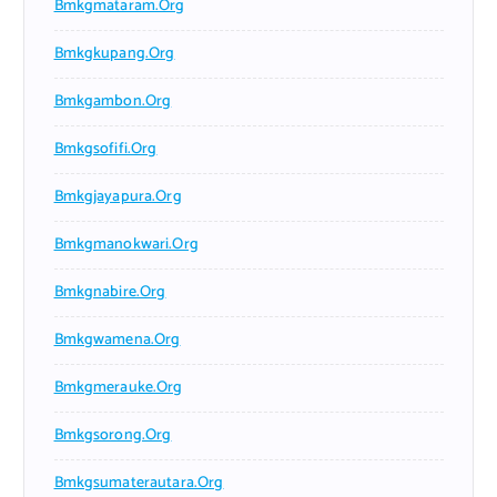
Bmkgmataram.org
Bmkgkupang.org
Bmkgambon.org
Bmkgsofifi.org
Bmkgjayapura.org
Bmkgmanokwari.org
Bmkgnabire.org
Bmkgwamena.org
Bmkgmerauke.org
Bmkgsorong.org
Bmkgsumaterautara.org