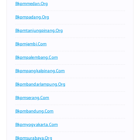
Bkpmmedan.org
Bkpmpadang.org
Bkpmtanjungpinang.org
Bkpmjambi.com
Bkpmpalembang.com
Bkpmpangkalpinang.com
Bkpmbandarlampung.org
Bkpmserang.com
Bkpmbandung.com
Bkpmyogyakarta.com
Bkpmsurabaya.org