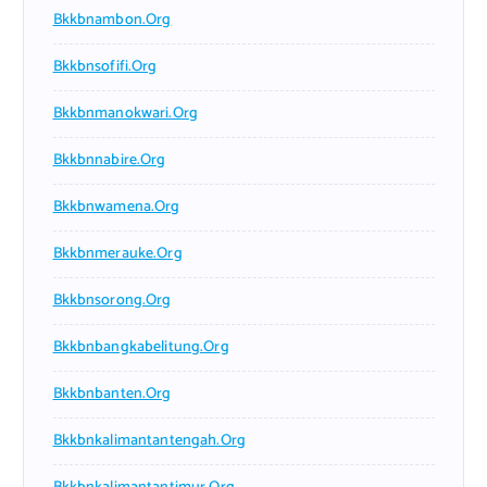
Bkkbnambon.org
Bkkbnsofifi.org
Bkkbnmanokwari.org
Bkkbnnabire.org
Bkkbnwamena.org
Bkkbnmerauke.org
Bkkbnsorong.org
Bkkbnbangkabelitung.org
Bkkbnbanten.org
Bkkbnkalimantantengah.org