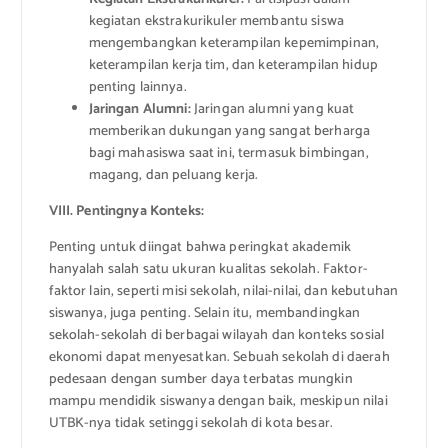
kegiatan ekstrakurikuler membantu siswa
mengembangkan keterampilan kepemimpinan,
keterampilan kerja tim, dan keterampilan hidup
penting lainnya.
Jaringan Alumni:
Jaringan alumni yang kuat
memberikan dukungan yang sangat berharga
bagi mahasiswa saat ini, termasuk bimbingan,
magang, dan peluang kerja.
VIII. Pentingnya Konteks:
Penting untuk diingat bahwa peringkat akademik
hanyalah salah satu ukuran kualitas sekolah. Faktor-
faktor lain, seperti misi sekolah, nilai-nilai, dan kebutuhan
siswanya, juga penting. Selain itu, membandingkan
sekolah-sekolah di berbagai wilayah dan konteks sosial
ekonomi dapat menyesatkan. Sebuah sekolah di daerah
pedesaan dengan sumber daya terbatas mungkin
mampu mendidik siswanya dengan baik, meskipun nilai
UTBK-nya tidak setinggi sekolah di kota besar.