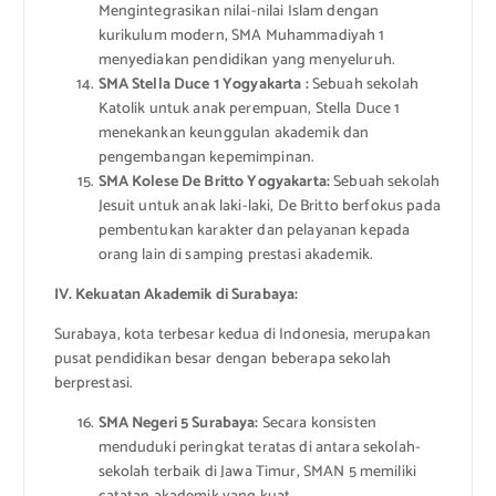
Mengintegrasikan nilai-nilai Islam dengan
kurikulum modern, SMA Muhammadiyah 1
menyediakan pendidikan yang menyeluruh.
SMA Stella Duce 1 Yogyakarta :
Sebuah sekolah
Katolik untuk anak perempuan, Stella Duce 1
menekankan keunggulan akademik dan
pengembangan kepemimpinan.
SMA Kolese De Britto Yogyakarta:
Sebuah sekolah
Jesuit untuk anak laki-laki, De Britto berfokus pada
pembentukan karakter dan pelayanan kepada
orang lain di samping prestasi akademik.
IV. Kekuatan Akademik di Surabaya:
Surabaya, kota terbesar kedua di Indonesia, merupakan
pusat pendidikan besar dengan beberapa sekolah
berprestasi.
SMA Negeri 5 Surabaya:
Secara konsisten
menduduki peringkat teratas di antara sekolah-
sekolah terbaik di Jawa Timur, SMAN 5 memiliki