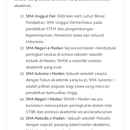
akademis.
SMA Unggul Del:
Didirikan oleh Luhut Binsar
Pandjaitan, SMA Unggul Del berfokus pada
pendidikan STEM dan pengembangan
kepemimpinan. Menerima siswa dari seluruh
Indonesia.
SMA Negeri 4 Medan:
Secara konsisten menduduki
peringkat teratas di antara sekolah-sekolah
terbaik di Medan, SMAN 4 memiliki catatan
akademik yang kuat.
SMA Sutomo 1 Medan:
Sebuah sekolah swasta
dengan fokus akademik yang kuat, SMA Sutomo 1
adalah pilihan populer bagi siswa yang mencari
pendidikan berkualitas tinggi.
SMA Negeri 1 Medan:
SMAN 1 Medan secara
konsisten menunjukkan peningkatan dalam nilai
UTBK dan prestasi akademik secara keseluruhan.
SMA Metodis 2 Medan :
Sebuah sekolah Metodis
dengan sejarah panjang keberhasilan akademis,