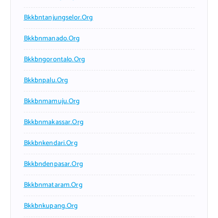
Bkkbntanjungselor.org
Bkkbnmanado.org
Bkkbngorontalo.org
Bkkbnpalu.org
Bkkbnmamuju.org
Bkkbnmakassar.org
Bkkbnkendari.org
Bkkbndenpasar.org
Bkkbnmataram.org
Bkkbnkupang.org