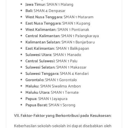
Jawa Timur:
SMAN 1 Malang
Bali:
SMAN 4 Denpasar
West Nusa Tenggara:
SMAN 1 Mataram
East Nusa Tenggara:
SMAN 1 Kupang
West Kalimantan:
SMAN 1 Pontianak
Central Kalimantan:
SMAN 1 Palangkaraya
Kalimantan Selatan:
SMAN 1 Banjarbaru
East Kalimantan:
SMAN 1 Balikpapan
Sulawesi Utara:
SMAN 1 Manado
Central Sulawesi:
SMAN 1 Palu
Sulawesi Selatan:
SMAN 1 Makassar
Sulawesi Tenggara:
SMAN 4 Kendari
Gorontalo:
SMAN 1 Gorontalo
Maluku:
SMAN Siwalima Ambon
Maluku Utara:
SMAN 1 Ternate
Papua:
SMAN 1 Jayapura
Papua Barat:
SMAN 1 Sorong
VII. Faktor-Faktor yang Berkontribusi pada Kesuksesan:
Keberhasilan sekolah-sekolah ini dapat disebabkan oleh