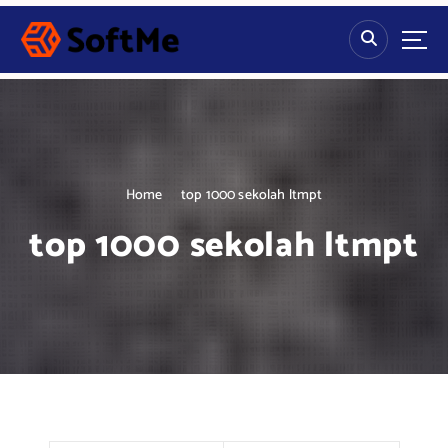
S
k
i
p
t
o
c
o
n
Home
top 1000 sekolah ltmpt
t
top 1000 sekolah ltmpt
e
n
t