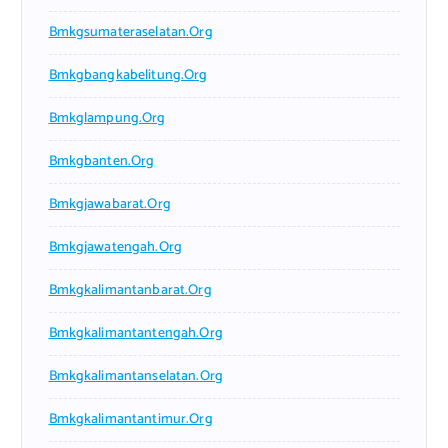
Bmkgsumateraselatan.org
Bmkgbangkabelitung.org
Bmkglampung.org
Bmkgbanten.org
Bmkgjawabarat.org
Bmkgjawatengah.org
Bmkgkalimantanbarat.org
Bmkgkalimantantengah.org
Bmkgkalimantanselatan.org
Bmkgkalimantantimur.org