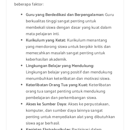
beberapa faktor:
Guru yang Berdedikasi dan Berpengalaman:
Guru
berkualitas tinggi sangat penting untuk
membekali siswa dengan dasar yang kuat dalam
mata pelajaran inti.
Kurikulum yang Ketat:
Kurikulum menantang
yang mendorong siswa untuk berpikir kritis dan
memecahkan masalah sangat penting untuk
keberhasilan akademik.
Lingkungan Belajar yang Mendukung:
Lingkungan belajar yang positif dan mendukung
menumbuhkan keterlibatan dan motivasi siswa.
Keterlibatan Orang Tua yang Kuat:
Keterlibatan
orang tua sangat penting untuk mendukung
pembelajaran dan perkembangan siswa.
Akses ke Sumber Daya:
Akses ke perpustakaan,
komputer, dan sumber daya lainnya sangat
penting untuk menyediakan alat yang dibutuhkan
siswa agar berhasil.
Kegiatan Ekstrakurikuler:
Partisipasi dalam