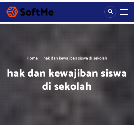
S
k
i
p
t
o
c
o
n
Home
hak dan kewajiban siswa di sekolah
t
hak dan kewajiban siswa
e
n
di sekolah
t