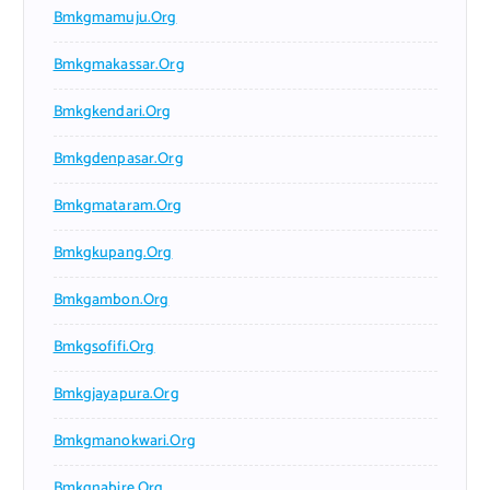
Bmkgmamuju.org
Bmkgmakassar.org
Bmkgkendari.org
Bmkgdenpasar.org
Bmkgmataram.org
Bmkgkupang.org
Bmkgambon.org
Bmkgsofifi.org
Bmkgjayapura.org
Bmkgmanokwari.org
Bmkgnabire.org