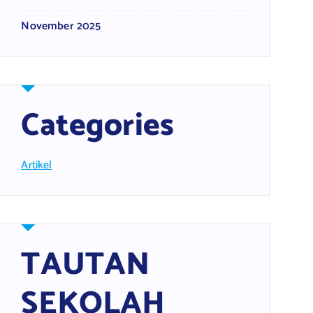
November 2025
Categories
Artikel
TAUTAN
SEKOLAH