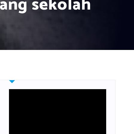
ang sekolah