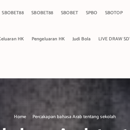
SBOBET88
SBOBET88
SBOBET
SPBO
SBOTOP
Keluaran HK
Pengeluaran HK
Judi Bola
LIVE DRAW SD
Home
Percakapan bahasa Arab tentang sekolah