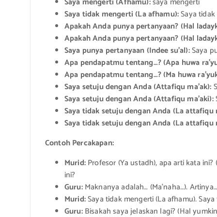
Saya mengerti (Afhamu):
saya mengerti
Saya tidak mengerti (La afhamu):
Saya tidak
Apakah Anda punya pertanyaan? (Hal ladayka
Apakah Anda punya pertanyaan? (Hal ladayki
Saya punya pertanyaan (Indee su’al):
Saya pu
Apa pendapatmu tentang…? (Apa huwa ra’yu
Apa pendapatmu tentang…? (Ma huwa ra’yuki
Saya setuju dengan Anda (Attafiqu ma’ak):
S
Saya setuju dengan Anda (Attafiqu ma’aki):
Saya tidak setuju dengan Anda (La attafiqu 
Saya tidak setuju dengan Anda (La attafiqu 
Contoh Percakapan:
Murid:
Profesor (Ya ustadh), apa arti kata ini?
ini?
Guru:
Maknanya adalah… (Ma’naha…). Artinya
Murid:
Saya tidak mengerti (La afhamu). Saya 
Guru:
Bisakah saya jelaskan lagi? (Hal yumki