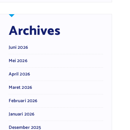
Archives
Juni 2026
Mei 2026
April 2026
Maret 2026
Februari 2026
Januari 2026
Desember 2025