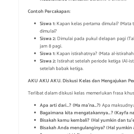
Contoh Percakapan:
Siswa 1:
Kapan kelas pertama dimulai? (Mata t
dimulai?
Siswa 2:
Dimulai pada pukul delapan pagi (Tab
jam 8 pagi.
Siswa 1:
Kapan istirahatnya? (Mata al-istiraha
Siswa 2:
Istirahat setelah periode ketiga (Al-isti
setelah babak ketiga.
AKU AKU AKU. Diskusi Kelas dan Mengajukan Pe
Terlibat dalam diskusi kelas memerlukan frasa khu
Apa arti dari…? (Ma ma’na…?)
Apa maksudny
Bagaimana kita mengatakannya…? (Kayfa n
Bisakah kamu kembali? (Hal yumkin dan tu’
Bisakah Anda mengulanginya? (Hal yumkin a