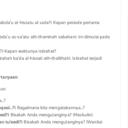
abda’u al-hissatu al-uola?) Kapan periode pertama
da’u as-sa’atu ath-thaminah sabahan). Ini dimulai pada
h?) Kapan waktunya istirahat?
rahah ba’da al-hissati ath-thalithah). Istirahat terjadi
rtanyaan:
sus:
a…?
aqool…?)
Bagaimana kita mengatakannya…?
eed?)
Bisakah Anda mengulanginya? (Maskulin)
n tu’eedi?)
Bisakah Anda mengulanginya? (Wanita)