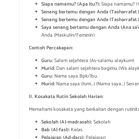
Siapa namamu? (Apa itu?):
Siapa namamu? (
Senang bertemu dengan Anda (Tasharrafat bi
Senang bertemu dengan Anda (Tasharrafat bi
Saya senang bertemu dengan Anda (Ana sa’ee
Anda (Maskulin/Feminin)
Contoh Percakapan:
Guru:
Salam sejahtera (As-salamu alaykum)
Murid:
Dan salam sejahtera bagimu (Wa alay
Guru:
Nama saya Bpk/Ibu.
Murid:
Nama saya (Ismi…) (Nama saya…) Senang
II. Kosakata Rutin Sekolah Harian:
Memahami kosakata yang berkaitan dengan rutinitas
Sekolah (Al-madrasah):
Sekolah
Bab (Al-fasl):
Kelas
Pelajaran (Ad-dars):
Pelajaran