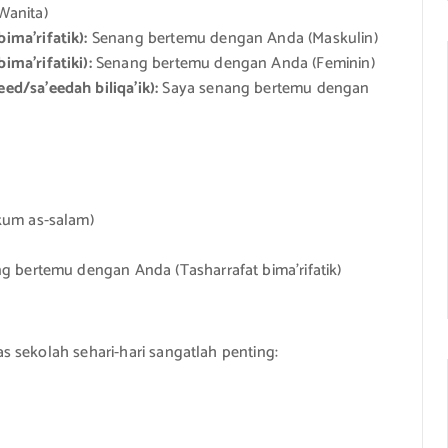
Wanita)
ma’rifatik):
Senang bertemu dengan Anda (Maskulin)
ma’rifatiki):
Senang bertemu dengan Anda (Feminin)
d/sa’eedah biliqa’ik):
Saya senang bertemu dengan
kum as-salam)
 bertemu dengan Anda (Tasharrafat bima’rifatik)
 sekolah sehari-hari sangatlah penting: