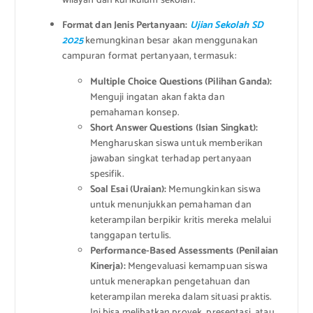
wilayah dan kurikulum sekolah.
Format dan Jenis Pertanyaan:
Ujian Sekolah SD
2025
kemungkinan besar akan menggunakan
campuran format pertanyaan, termasuk:
Multiple Choice Questions (Pilihan Ganda):
Menguji ingatan akan fakta dan
pemahaman konsep.
Short Answer Questions (Isian Singkat):
Mengharuskan siswa untuk memberikan
jawaban singkat terhadap pertanyaan
spesifik.
Soal Esai (Uraian):
Memungkinkan siswa
untuk menunjukkan pemahaman dan
keterampilan berpikir kritis mereka melalui
tanggapan tertulis.
Performance-Based Assessments (Penilaian
Kinerja):
Mengevaluasi kemampuan siswa
untuk menerapkan pengetahuan dan
keterampilan mereka dalam situasi praktis.
Ini bisa melibatkan proyek, presentasi, atau