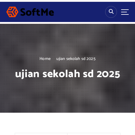
S
k
i
p
t
o
c
o
n
Home
ujian sekolah sd 2025
t
ujian sekolah sd 2025
e
n
t