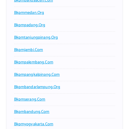
Bkpmbandaaceh.com
Bkpmmedan.org
Bkpmpadang.org
Bkpmtanjungpinang.org
Bkpmjambi.com
Bkpmpalembang.com
Bkpmpangkalpinang.com
Bkpmbandarlampung.org
Bkpmserang.com
Bkpmbandung.com
Bkpmyogyakarta.com