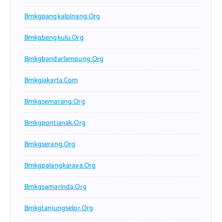
Bmkgpangkalpinang.org
Bmkgbengkulu.org
Bmkgbandarlampung.org
Bmkgjakarta.com
Bmkgsemarang.org
Bmkgpontianak.org
Bmkgserang.org
Bmkgpalangkaraya.org
Bmkgsamarinda.org
Bmkgtanjungselor.org