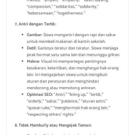
friends,” “empati,” “empathy,” “kasih sayang,”
“compassion,” “solidaritas,” “solidarity,”
“kebersamaan,” “togetherness.”
7. Antri dengan Tertib:
Gambar:
Siswa mengantri dengan rapi dan sabar
untuk membeli makanan di kantin sekolah.
Detil:
Garisnya teratur dan teratur. Siswa menjaga
jarak hormat satu sama lain dan menunggu giliran.
Makna:
Visual ini mempertegas pentingnya
kesabaran, ketertiban, dan menghargai hak orang
lain. Ini mengajarkan siswa untuk mengikuti
aturan dan peraturan dan menghindari
mendorong atau memotong antrean.
Optimasi SEO:
“Antri,” “lining up,” “tertib,”
“orderly,” “sabar,” “patience,” “aturan antri,”
“queue rules,” “menghormati hak orang lain,”
“respecting others’ rights.”
8. Tidak Membully atau Mengejek Teman: