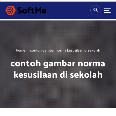
S
k
i
p
t
o
c
o
n
Home
contoh gambar norma kesusilaan di sekolah
t
contoh gambar norma
e
n
kesusilaan di sekolah
t