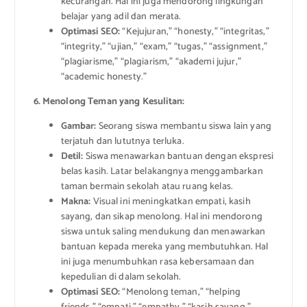
kecurangan. Hal ini juga mendorong lingkungan
belajar yang adil dan merata.
Optimasi SEO:
“Kejujuran,” “honesty,” “integritas,”
“integrity,” “ujian,” “exam,” “tugas,” “assignment,”
“plagiarisme,” “plagiarism,” “akademi jujur,”
“academic honesty.”
6. Menolong Teman yang Kesulitan:
Gambar:
Seorang siswa membantu siswa lain yang
terjatuh dan lututnya terluka.
Detil:
Siswa menawarkan bantuan dengan ekspresi
belas kasih. Latar belakangnya menggambarkan
taman bermain sekolah atau ruang kelas.
Makna:
Visual ini meningkatkan empati, kasih
sayang, dan sikap menolong. Hal ini mendorong
siswa untuk saling mendukung dan menawarkan
bantuan kepada mereka yang membutuhkan. Hal
ini juga menumbuhkan rasa kebersamaan dan
kepedulian di dalam sekolah.
Optimasi SEO:
“Menolong teman,” “helping