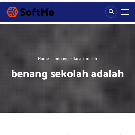
S
k
i
p
t
o
c
o
n
Home
benang sekolah adalah
t
benang sekolah adalah
e
n
t