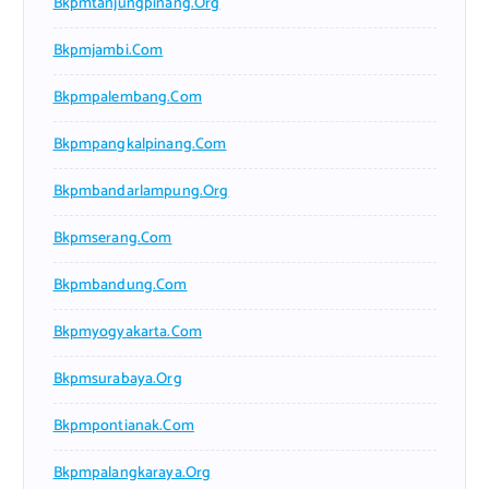
Bkpmtanjungpinang.org
Bkpmjambi.com
Bkpmpalembang.com
Bkpmpangkalpinang.com
Bkpmbandarlampung.org
Bkpmserang.com
Bkpmbandung.com
Bkpmyogyakarta.com
Bkpmsurabaya.org
Bkpmpontianak.com
Bkpmpalangkaraya.org