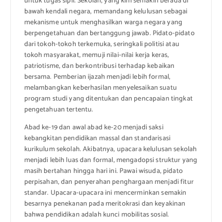
untuk tugas sipil. Sekolah, yang kini semakin berada di
bawah kendali negara, memandang kelulusan sebagai
mekanisme untuk menghasilkan warga negara yang
berpengetahuan dan bertanggung jawab. Pidato-pidato
dari tokoh-tokoh terkemuka, seringkali politisi atau
tokoh masyarakat, memuji nilai-nilai kerja keras,
patriotisme, dan berkontribusi terhadap kebaikan
bersama. Pemberian ijazah menjadi lebih formal,
melambangkan keberhasilan menyelesaikan suatu
program studi yang ditentukan dan pencapaian tingkat
pengetahuan tertentu.
Abad ke-19 dan awal abad ke-20 menjadi saksi
kebangkitan pendidikan massal dan standarisasi
kurikulum sekolah. Akibatnya, upacara kelulusan sekolah
menjadi lebih luas dan formal, mengadopsi struktur yang
masih bertahan hingga hari ini. Pawai wisuda, pidato
perpisahan, dan penyerahan penghargaan menjadi fitur
standar. Upacara-upacara ini mencerminkan semakin
besarnya penekanan pada meritokrasi dan keyakinan
bahwa pendidikan adalah kunci mobilitas sosial.