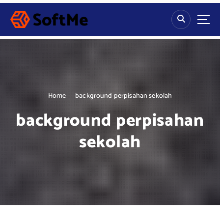
S
k
i
p
t
o
c
o
n
Home
background perpisahan sekolah
t
background perpisahan
e
n
sekolah
t