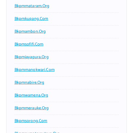
Bkpmmataram.org
Bkpmkupang.com
Bkpmambon.org
Bkpmsofifi.com
Bkpmjayapura.org
Bkpmmanokwari.com
Bkpmnabire.org
Bkpmwamena.org
Bkpmmerauke.org
Bkpmsorong.com