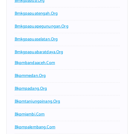
Bmkgpapua.org
Bmkgpapuatengah.org
Bmkgpapuapegunungan.org
Bmkgpapuaselatan.org
Bmkgpapuabaratdaya.org
Bkpmbandaaceh.com
Bkpmmedan.org
Bkpmpadang.org
Bkpmtanjungpinang.org
Bkpmjambi.com
Bkpmpalembang.com