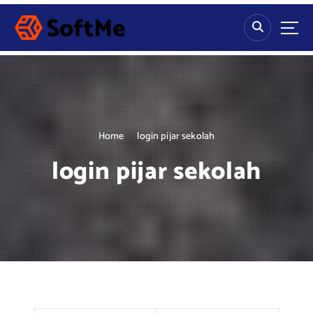
S
k
i
p
t
o
c
o
n
Home
login pijar sekolah
t
login pijar sekolah
e
n
t