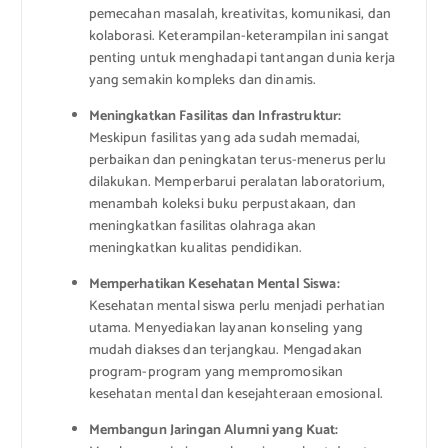
pemecahan masalah, kreativitas, komunikasi, dan
kolaborasi. Keterampilan-keterampilan ini sangat
penting untuk menghadapi tantangan dunia kerja
yang semakin kompleks dan dinamis.
Meningkatkan Fasilitas dan Infrastruktur:
Meskipun fasilitas yang ada sudah memadai,
perbaikan dan peningkatan terus-menerus perlu
dilakukan. Memperbarui peralatan laboratorium,
menambah koleksi buku perpustakaan, dan
meningkatkan fasilitas olahraga akan
meningkatkan kualitas pendidikan.
Memperhatikan Kesehatan Mental Siswa:
Kesehatan mental siswa perlu menjadi perhatian
utama. Menyediakan layanan konseling yang
mudah diakses dan terjangkau. Mengadakan
program-program yang mempromosikan
kesehatan mental dan kesejahteraan emosional.
Membangun Jaringan Alumni yang Kuat: