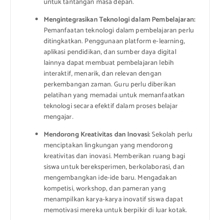
untuk tantangan masa depan.
Mengintegrasikan Teknologi dalam Pembelajaran:
Pemanfaatan teknologi dalam pembelajaran perlu
ditingkatkan. Penggunaan platform e-learning,
aplikasi pendidikan, dan sumber daya digital
lainnya dapat membuat pembelajaran lebih
interaktif, menarik, dan relevan dengan
perkembangan zaman. Guru perlu diberikan
pelatihan yang memadai untuk memanfaatkan
teknologi secara efektif dalam proses belajar
mengajar.
Mendorong Kreativitas dan Inovasi:
Sekolah perlu
menciptakan lingkungan yang mendorong
kreativitas dan inovasi. Memberikan ruang bagi
siswa untuk bereksperimen, berkolaborasi, dan
mengembangkan ide-ide baru. Mengadakan
kompetisi, workshop, dan pameran yang
menampilkan karya-karya inovatif siswa dapat
memotivasi mereka untuk berpikir di luar kotak.