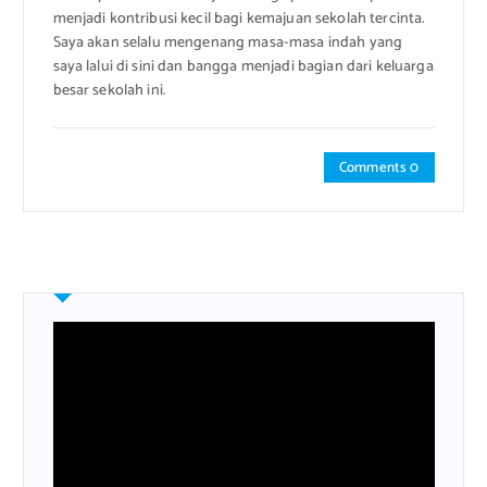
menjadi kontribusi kecil bagi kemajuan sekolah tercinta.
Saya akan selalu mengenang masa-masa indah yang
saya lalui di sini dan bangga menjadi bagian dari keluarga
besar sekolah ini.
Comments 0