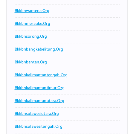
Bkkbnwamena.org
Bkkbnmerauke.org
Bkkbnsorong.org
Bkkbnbangkabelitung.org
Bkkbnbanten.org
Bkkbnkalimantantengah.org
Bkkbnkalimantantimur.org
Bkkbnkalimantanutara.org
Bkkbnsulawesiutara.org
Bkkbnsulawesitengah.org