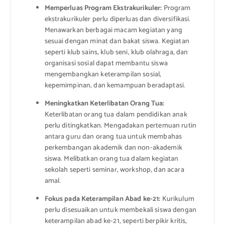
Memperluas Program Ekstrakurikuler:
Program
ekstrakurikuler perlu diperluas dan diversifikasi.
Menawarkan berbagai macam kegiatan yang
sesuai dengan minat dan bakat siswa. Kegiatan
seperti klub sains, klub seni, klub olahraga, dan
organisasi sosial dapat membantu siswa
mengembangkan keterampilan sosial,
kepemimpinan, dan kemampuan beradaptasi.
Meningkatkan Keterlibatan Orang Tua:
Keterlibatan orang tua dalam pendidikan anak
perlu ditingkatkan. Mengadakan pertemuan rutin
antara guru dan orang tua untuk membahas
perkembangan akademik dan non-akademik
siswa. Melibatkan orang tua dalam kegiatan
sekolah seperti seminar, workshop, dan acara
amal.
Fokus pada Keterampilan Abad ke-21:
Kurikulum
perlu disesuaikan untuk membekali siswa dengan
keterampilan abad ke-21, seperti berpikir kritis,