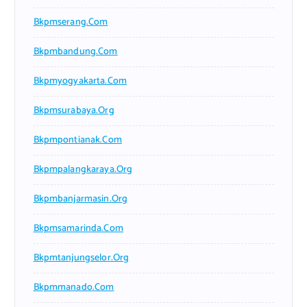
Bkpmserang.com
Bkpmbandung.com
Bkpmyogyakarta.com
Bkpmsurabaya.org
Bkpmpontianak.com
Bkpmpalangkaraya.org
Bkpmbanjarmasin.org
Bkpmsamarinda.com
Bkpmtanjungselor.org
Bkpmmanado.com