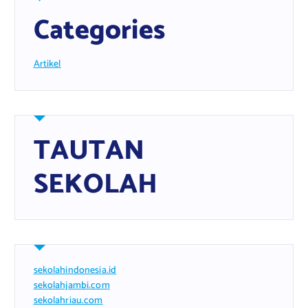
Categories
Artikel
TAUTAN
SEKOLAH
sekolahindonesia.id
sekolahjambi.com
sekolahriau.com