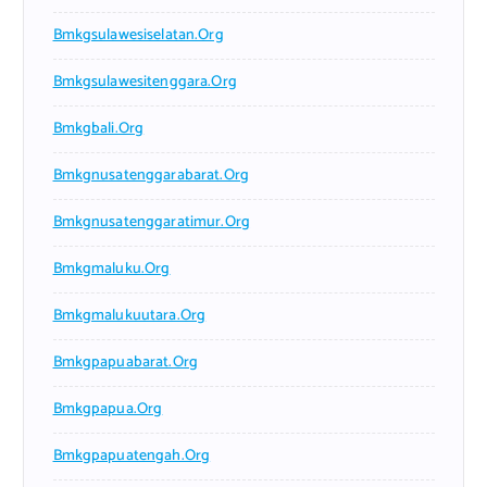
Bmkgsulawesiselatan.org
Bmkgsulawesitenggara.org
Bmkgbali.org
Bmkgnusatenggarabarat.org
Bmkgnusatenggaratimur.org
Bmkgmaluku.org
Bmkgmalukuutara.org
Bmkgpapuabarat.org
Bmkgpapua.org
Bmkgpapuatengah.org