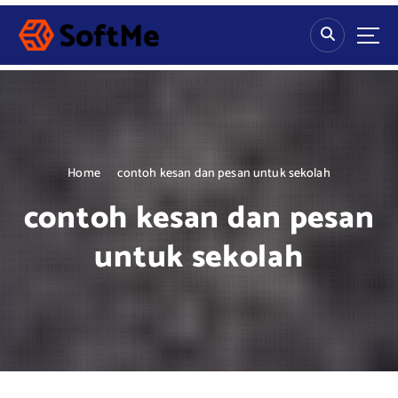
S
k
i
p
t
o
c
o
n
Home
contoh kesan dan pesan untuk sekolah
t
contoh kesan dan pesan
e
n
untuk sekolah
t