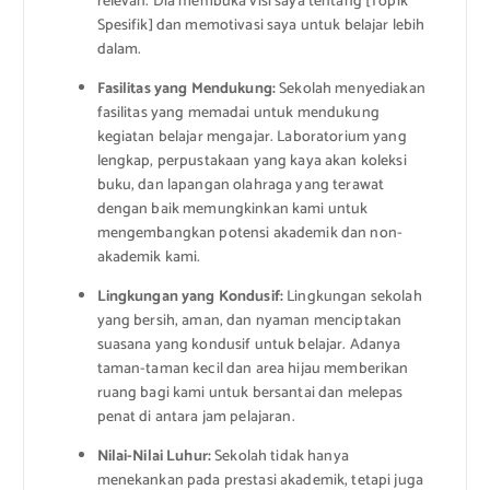
relevan. Dia membuka visi saya tentang [Topik
Spesifik] dan memotivasi saya untuk belajar lebih
dalam.
Fasilitas yang Mendukung:
Sekolah menyediakan
fasilitas yang memadai untuk mendukung
kegiatan belajar mengajar. Laboratorium yang
lengkap, perpustakaan yang kaya akan koleksi
buku, dan lapangan olahraga yang terawat
dengan baik memungkinkan kami untuk
mengembangkan potensi akademik dan non-
akademik kami.
Lingkungan yang Kondusif:
Lingkungan sekolah
yang bersih, aman, dan nyaman menciptakan
suasana yang kondusif untuk belajar. Adanya
taman-taman kecil dan area hijau memberikan
ruang bagi kami untuk bersantai dan melepas
penat di antara jam pelajaran.
Nilai-Nilai Luhur:
Sekolah tidak hanya
menekankan pada prestasi akademik, tetapi juga