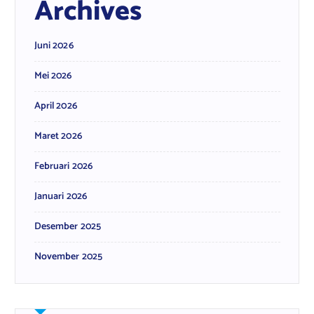
Archives
Juni 2026
Mei 2026
April 2026
Maret 2026
Februari 2026
Januari 2026
Desember 2025
November 2025