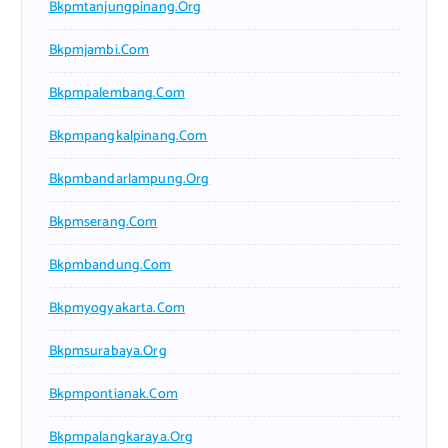
Bkpmtanjungpinang.org
Bkpmjambi.com
Bkpmpalembang.com
Bkpmpangkalpinang.com
Bkpmbandarlampung.org
Bkpmserang.com
Bkpmbandung.com
Bkpmyogyakarta.com
Bkpmsurabaya.org
Bkpmpontianak.com
Bkpmpalangkaraya.org