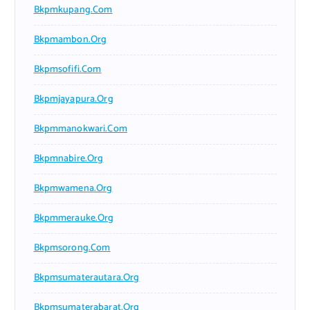
Bkpmkupang.com
Bkpmambon.org
Bkpmsofifi.com
Bkpmjayapura.org
Bkpmmanokwari.com
Bkpmnabire.org
Bkpmwamena.org
Bkpmmerauke.org
Bkpmsorong.com
Bkpmsumaterautara.org
Bkpmsumaterabarat.org