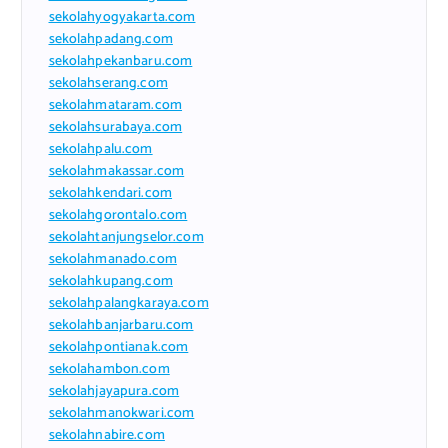
sekolahyogyakarta.com
sekolahpadang.com
sekolahpekanbaru.com
sekolahserang.com
sekolahmataram.com
sekolahsurabaya.com
sekolahpalu.com
sekolahmakassar.com
sekolahkendari.com
sekolahgorontalo.com
sekolahtanjungselor.com
sekolahmanado.com
sekolahkupang.com
sekolahpalangkaraya.com
sekolahbanjarbaru.com
sekolahpontianak.com
sekolahambon.com
sekolahjayapura.com
sekolahmanokwari.com
sekolahnabire.com