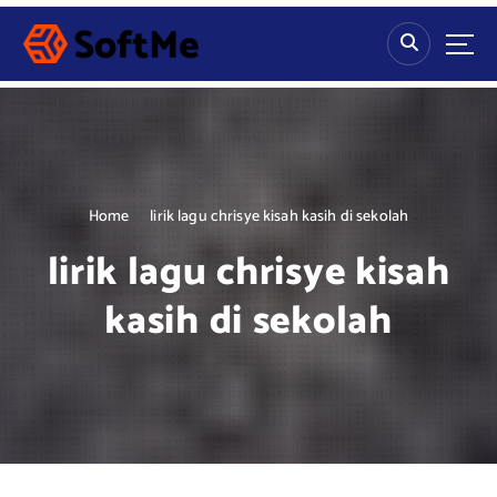
S
k
i
p
t
o
c
o
n
Home
lirik lagu chrisye kisah kasih di sekolah
t
lirik lagu chrisye kisah
e
n
kasih di sekolah
t