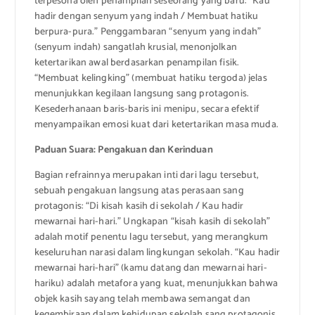
terpesona oleh penampilan seseorang yang baru: “Kau
hadir dengan senyum yang indah / Membuat hatiku
berpura-pura.” Penggambaran “senyum yang indah”
(senyum indah) sangatlah krusial, menonjolkan
ketertarikan awal berdasarkan penampilan fisik.
“Membuat kelingking” (membuat hatiku tergoda) jelas
menunjukkan kegilaan langsung sang protagonis.
Kesederhanaan baris-baris ini menipu, secara efektif
menyampaikan emosi kuat dari ketertarikan masa muda.
Paduan Suara: Pengakuan dan Kerinduan
Bagian refrainnya merupakan inti dari lagu tersebut,
sebuah pengakuan langsung atas perasaan sang
protagonis: “Di kisah kasih di sekolah / Kau hadir
mewarnai hari-hari.” Ungkapan “kisah kasih di sekolah”
adalah motif penentu lagu tersebut, yang merangkum
keseluruhan narasi dalam lingkungan sekolah. “Kau hadir
mewarnai hari-hari” (kamu datang dan mewarnai hari-
hariku) adalah metafora yang kuat, menunjukkan bahwa
objek kasih sayang telah membawa semangat dan
kegembiraan dalam kehidupan sekolah sang protagonis