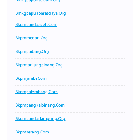
Bmkgpapuaselatan.org
Bmkgpapuabaratdaya.org
Bkpmbandaaceh.com
Bkpmmedan.org
Bkpmpadang.org
Bkpmtanjungpinang.org
Bkpmjambi.com
Bkpmpalembang.com
Bkpmpangkalpinang.com
Bkpmbandarlampung.org
Bkpmserang.com