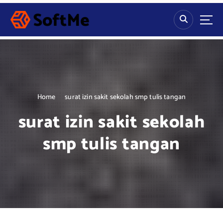
S
k
i
p
t
o
c
o
n
Home
surat izin sakit sekolah smp tulis tangan
t
surat izin sakit sekolah
e
n
smp tulis tangan
t