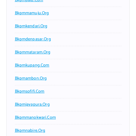
Bkpmpalu.com
Bkpmmamuju.org
Bkpmkendari.org
Bkpmdenpasar.org
Bkpmmataram.org
Bkpmkupang.com
Bkpmambon.org
Bkpmsofifi.com
Bkpmjayapura.org
Bkpmmanokwari.com
Bkpmnabire.org