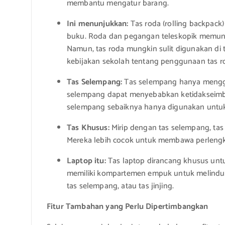
membantu mengatur barang.
Ini menunjukkan:
Tas roda (rolling backpac
buku. Roda dan pegangan teleskopik memung
Namun, tas roda mungkin sulit digunakan di 
kebijakan sekolah tentang penggunaan tas r
Tas Selempang:
Tas selempang hanya menggun
selempang dapat menyebabkan ketidakseimban
selempang sebaiknya hanya digunakan untuk 
Tas Khusus:
Mirip dengan tas selempang, tas
Mereka lebih cocok untuk membawa perlengka
Laptop itu:
Tas laptop dirancang khusus unt
memiliki kompartemen empuk untuk melindungi
tas selempang, atau tas jinjing.
Fitur Tambahan yang Perlu Dipertimbangkan