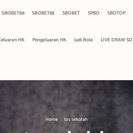
SBOBET88
SBOBET88
SBOBET
SPBO
SBOTOP
Keluaran HK
Pengeluaran HK
Judi Bola
LIVE DRAW SD
Home
tas sekolah