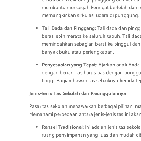
membantu mencegah keringat berlebih dan irit
memungkinkan sirkulasi udara di punggung.
Tali Dada dan Pinggang:
Tali dada dan ping
berat lebih merata ke seluruh tubuh. Tali da
memindahkan sebagian berat ke pinggul dan ka
banyak buku atau perlengkapan.
Penyesuaian yang Tepat:
Ajarkan anak Anda 
dengan benar. Tas harus pas dengan punggun
tinggi. Bagian bawah tas sebaiknya berada te
Jenis-Jenis Tas Sekolah dan Keunggulannya
Pasar tas sekolah menawarkan berbagai pilihan, 
Memahami perbedaan antara jenis-jenis tas ini a
Ransel Tradisional:
Ini adalah jenis tas seko
ruang penyimpanan yang luas dan mudah di