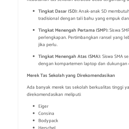
Tingkat Dasar (SD):
Anak-anak SD membutuhk
tradisional dengan tali bahu yang empuk dan 
Tingkat Menengah Pertama (SMP):
Siswa SM
perlengkapan. Pertimbangkan ransel yang le
jika perlu.
Tingkat Menengah Atas (SMA):
Siswa SMA se
dengan kompartemen laptop dan dukungan e
Merek Tas Sekolah yang Direkomendasikan
Ada banyak merek tas sekolah berkualitas tinggi y
direkomendasikan meliputi:
Eiger
Consina
Bodypack
Herschel