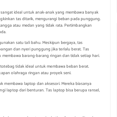
k) sangat ideal untuk anak-anak yang membawa banyak
kinkan tas ditarik, mengurangi beban pada punggung.
tangga atau medan yang tidak rata. Pertimbangkan
oda.
akan satu tali bahu. Meskipun bergaya, tas
gan dan nyeri punggung jika terlalu berat. Tas
membawa barang-barang ringan dan tidak setiap hari.
 totebag tidak ideal untuk membawa beban berat.
pan olahraga ringan atau proyek seni.
uk membawa laptop dan aksesori. Mereka biasanya
 laptop dari benturan. Tas laptop bisa berupa ransel,