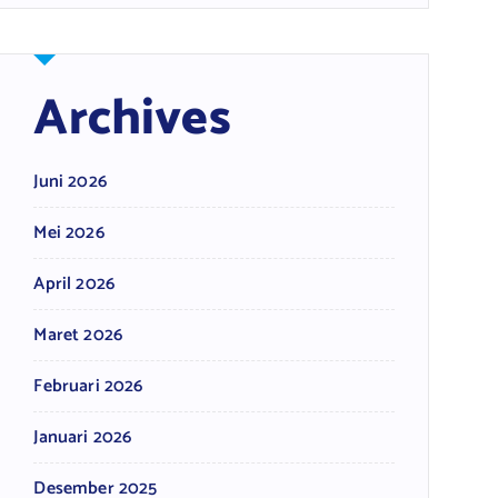
Archives
Juni 2026
Mei 2026
April 2026
Maret 2026
Februari 2026
Januari 2026
Desember 2025