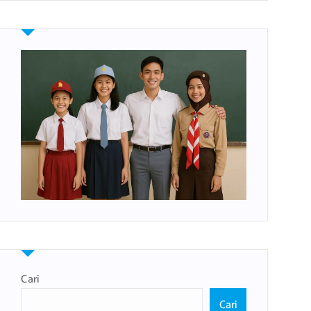
Cari
Cari