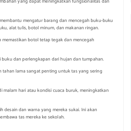
 tambahan yang dapat meningkatkan fungsionalitas dan
membantu mengatur barang dan mencegah buku-buku
ku, alat tulis, botol minum, dan makanan ringan.
 memastikan botol tetap tegak dan mencegah
i buku dan perlengkapan dari hujan dan tumpahan.
 tahan lama sangat penting untuk tas yang sering
 di malam hari atau kondisi cuaca buruk, meningkatkan
h desain dan warna yang mereka sukai. Ini akan
embawa tas mereka ke sekolah.