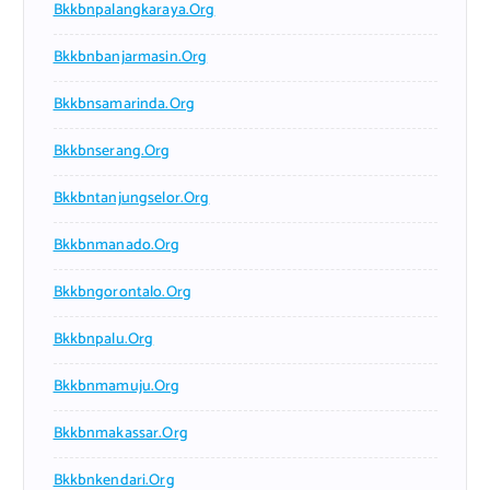
Bkkbnpalangkaraya.org
Bkkbnbanjarmasin.org
Bkkbnsamarinda.org
Bkkbnserang.org
Bkkbntanjungselor.org
Bkkbnmanado.org
Bkkbngorontalo.org
Bkkbnpalu.org
Bkkbnmamuju.org
Bkkbnmakassar.org
Bkkbnkendari.org