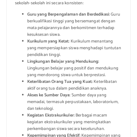
sekolah-sekolah ini secara konsisten:
Guru yang Berpengalaman dan Berdedikasi:
Guru
berkualifikasi tinggi yang bersemangat dengan
mata pelajarannya dan berkomitmen terhadap
kesuksesan siswa.
Kurikulum yang Ketat:
Kurikulum menantang
yang mempersiapkan siswa menghadapi tuntutan
pendidikan tinggi.
Lingkungan Belajar yang Mendukung:
Lingkungan belajar yang positif dan mendukung
yang mendorong siswa untuk berprestasi.
Keterlibatan Orang Tua yang Kuat:
Keterlibatan
aktif orang tua dalam pendidikan anaknya.
Akses ke Sumber Daya:
Sumber daya yang
memadai, termasuk perpustakaan, laboratorium,
dan teknologi.
Kegiatan Ekstrakurikuler:
Berbagai macam
kegiatan ekstrakurikuler yang meningkatkan
perkembangan siswa secara keseluruhan.
Kepemimpinan yang Efektif:
Kepemimpinan yang