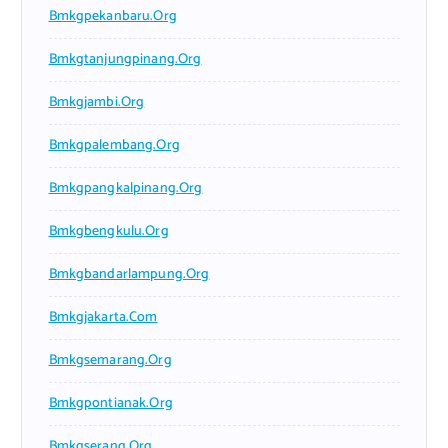
Bmkgpekanbaru.org
Bmkgtanjungpinang.org
Bmkgjambi.org
Bmkgpalembang.org
Bmkgpangkalpinang.org
Bmkgbengkulu.org
Bmkgbandarlampung.org
Bmkgjakarta.com
Bmkgsemarang.org
Bmkgpontianak.org
Bmkgserang.org