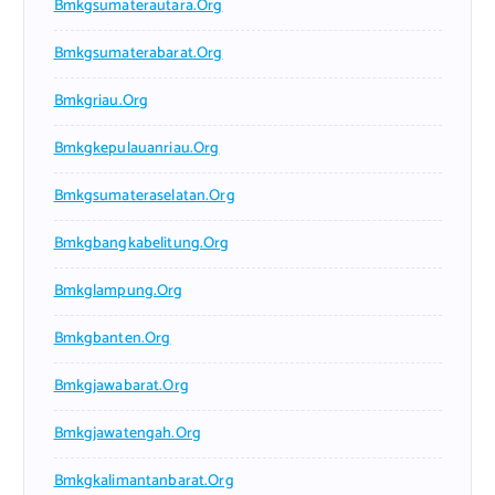
Bmkgsumaterautara.org
Bmkgsumaterabarat.org
Bmkgriau.org
Bmkgkepulauanriau.org
Bmkgsumateraselatan.org
Bmkgbangkabelitung.org
Bmkglampung.org
Bmkgbanten.org
Bmkgjawabarat.org
Bmkgjawatengah.org
Bmkgkalimantanbarat.org