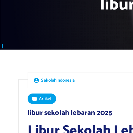
libu
Sekolahindonesia
Artikel
libur sekolah lebaran 2025
Libur Sekolah Le