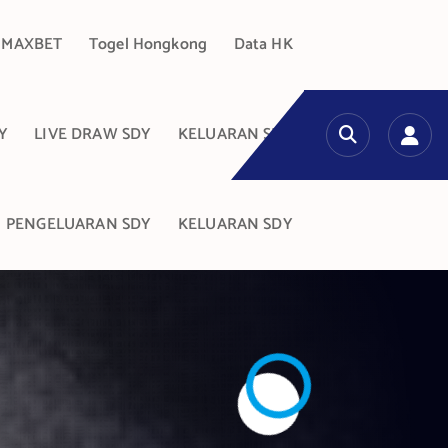
MAXBET
Togel Hongkong
Data HK
Y
LIVE DRAW SDY
KELUARAN SDY
PENGELUARAN SDY
KELUARAN SDY