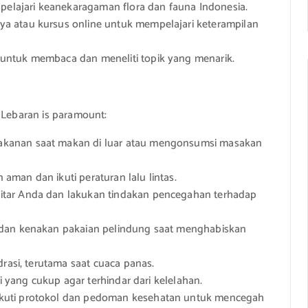
 pelajari keanekaragaman flora dan fauna Indonesia.
rya atau kursus online untuk mempelajari keterampilan
untuk membaca dan meneliti topik yang menarik.
 Lebaran is paramount:
akanan saat makan di luar atau mengonsumsi masakan
man dan ikuti peraturan lalu lintas.
itar Anda dan lakukan tindakan pencegahan terhadap
 dan kenakan pakaian pelindung saat menghabiskan
rasi, terutama saat cuaca panas.
i yang cukup agar terhindar dari kelelahan.
kuti protokol dan pedoman kesehatan untuk mencegah