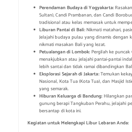
Perendaman Budaya di Yogyakarta:
Rasakan 
Sultan), Candi Prambanan, dan Candi Borobud
tradisional atau kelas memasak untuk mem
Liburan Pantai di Bali:
Nikmati matahari, pasi
Jelajahi budaya pulau yang dinamis dengan k
nikmati masakan Bali yang lezat.
Petualangan di Lombok:
Pergilah ke puncak
menakjubkan atau jelajahi pantai-pantai ind
lebih santai dan tidak ramai dibandingkan Bali
Eksplorasi Sejarah di Jakarta:
Temukan kekaya
Nasional, Kota Tua (Kota Tua), dan Masjid Ist
yang semarak.
Hiburan Keluarga di Bandung:
Hilangkan pan
gunung berapi Tangkuban Perahu, jelajahi pe
bersantap di kota ini.
Kegiatan untuk Melengkapi Libur Lebaran Anda: