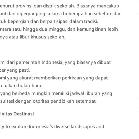
menurut provinsi dan distrik sekolah. Biasanya mencakup
hari) dan diperpanjang selama beberapa hari sebelum dan
 bepergian dan berpartisipasi dalam tradisi.
 antara satu hingga dua minggu, dan kemungkinan lebih
nnya atau libur khusus sekolah.
 dari pemerintah Indonesia, yang biasanya dibuat
er yang pasti.
mi yang akurat memberikan perkiraan yang dapat
ampakan bulan baru.
h yang berbeda mungkin memiliki jadwal liburan yang
sultasi dengan otoritas pendidikan setempat.
vitas Destinasi
ty to explore Indonesia’s diverse landscapes and