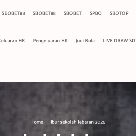
SBOBET88
SBOBET88
SBOBET
SPBO
SBOTOP
Keluaran HK
Pengeluaran HK
Judi Bola
LIVE DRAW SD
Home
libur sekolah lebaran 2025